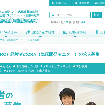
..
初めての方
検索履歴
閲覧
掲載求人数
160
件 更新日
8/6
CRAの仕事
CRAの仕事
開発業界の研究
開発業界の研究
経験/資格別
経験/資格別
応
応
CRA（臨床開発モニター）の求人募集
RC）経験者のCRA（臨床開発モニター）の求人募集
心構え
他の資格との比較
メリットとデメリット
成功事例
覧
あわせて読みたい記事
求人検索