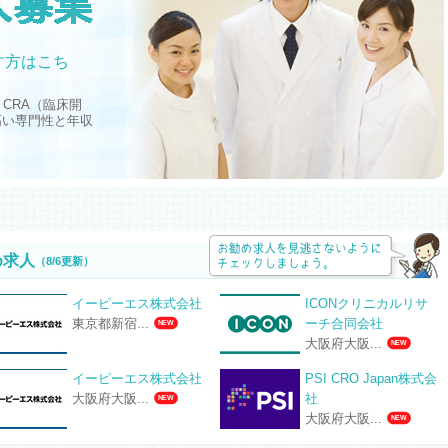
す方はこち
CRA（臨床開
高い専門性と年収
め求人
（8/6更新）
イーピーエス株式会社
ICONクリニカルリサ
ーチ合同会社
東京都新宿...
NEW
大阪府大阪...
NEW
イーピーエス株式会社
PSI CRO Japan株式会
社
大阪府大阪...
NEW
大阪府大阪...
NEW