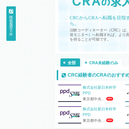
検
CRCからCRAへ転職を目指
索
ら。
履
歴
治験コーディネーター（CRC）は、
0
件
発モニター）へ転職すれば、より
を得ることが可能です。
全部
CRA未経験のみ
CRC経験者のCRAのおすす
株式会社新日本科学
PPD
東京都中央...
NEW
株式会社新日本科学
PPD
東京都中央...
NEW