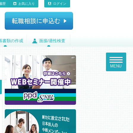
履歴
お気に入り
ログイン
募書類の作成
募書類の作成
面接/適性検査
面接/適性検査
toggle
navigatio
MENU