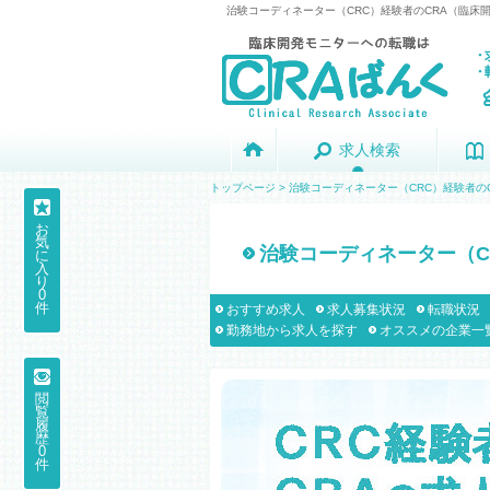
治験コーディネーター（CRC）経験者のCRA（臨床開.
求人検索
求人検索
トップページ
>
治験コーディネーター（CRC）経験者の
お
気
治験コーディネーター（C
に
入
り
0
件
おすすめ求人
求人募集状況
転職状況
勤務地から求人を探す
オススメの企業一
閲
覧
履
歴
0
件