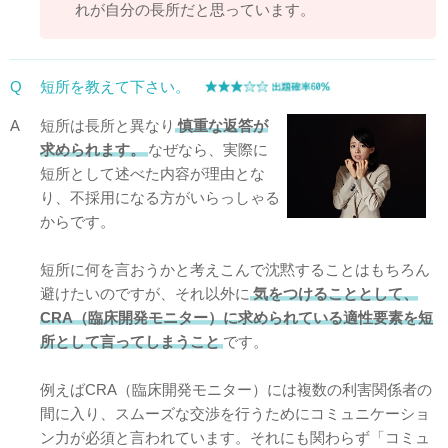
れが自分の長所だと思っています。
Q
短所を教えて下さい。
A
短所は長所と異なり
慎重な返答が
求められます。
なぜなら、実際に
短所として述べた内容が理由とな
り、不採用になる方がいらっしゃる
からです。
短所に何を言おうかと考えこんで沈黙することはもちろん
避けたいのですが、それ以外に
気をつけることとして、
CRA（臨床開発モニター）に求められている適性要素を短
所として言ってしまうこと
です。
例えばCRA（臨床開発モニター）には複数の利害関係者の
間に入り、スムーズな交渉を行うためにコミュニケーショ
ン力が必須と言われています。それにも関わらず「コミュ