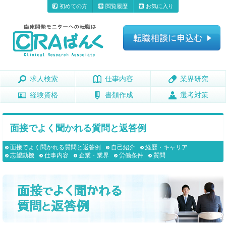
初めての方
閲覧履歴
お気に入り
求人検索
求人検索
仕事内容
仕事内容
業界研究
業界研究
経験資格
経験資格
書類作成
書類作成
選考対策
選考対策
面接でよく聞かれる質問と返答例
面接でよく聞かれる質問と返答例
自己紹介
経歴・キャリア
志望動機
仕事内容
企業・業界
労働条件
質問