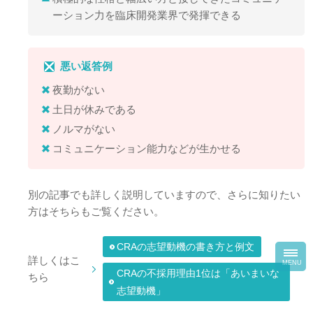
ーション力を臨床開発業界で発揮できる
悪い返答例
夜勤がない
土日が休みである
ノルマがない
コミュニケーション能力などが生かせる
別の記事でも詳しく説明していますので、さらに知りたい
方はそちらもご覧ください。
CRAの志望動機の書き方と例文
toggl
詳しくはこ
navig
MENU
CRAの不採用理由1位は「あいまいな
ちら
志望動機」