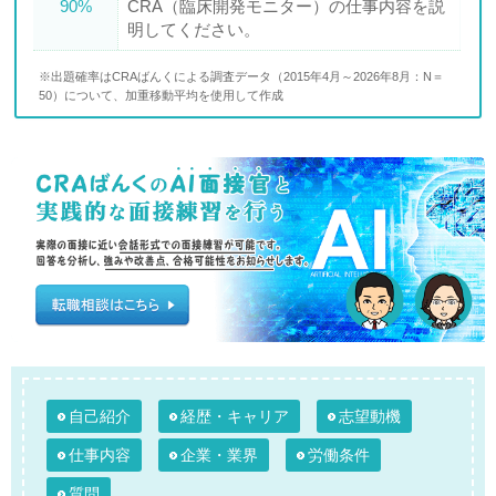
90%
CRA（臨床開発モニター）の仕事内容を説
明してください。
※出題確率はCRAばんくによる調査データ（2015年4月～2026年8月：N＝
50）について、加重移動平均を使用して作成
自己紹介
経歴・キャリア
志望動機
仕事内容
企業・業界
労働条件
質問