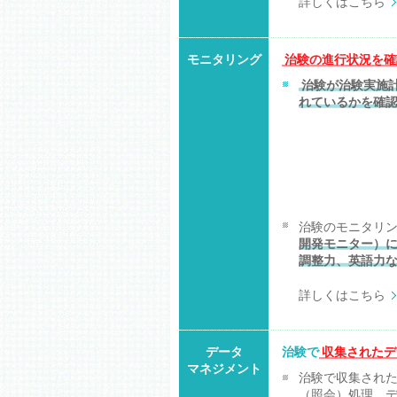
詳しくはこちら
モニタリング
治験の進行状況を確
治験が治験実施
れているかを確
治験のモニタリ
開発モニター）
調整力、英語力
詳しくはこちら
データ
治験で
収集されたデ
マネジメント
治験で収集され
（照会）処理、