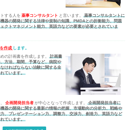
ートする人を
薬事コンサルタント
と言います。
薬事コンサルタントに
機器の開発に関する法律や規制の知識、PMDAとの折衝能力、問題
ジェクトマネジメント能力、英語力などの要素が必要とされていま
を作成
します。
ための計画書を作成します。
計画書
的、方法、期間、予算など、病院や
しなければならない治験に関する全
されています。
は、
企画開発担当者
が中心となって作成します。
企画開発担当者に
療機器の開発に関する最新の情報の把握、市場動向の分析力、戦略や
能力、プレゼンテーション力、調整力、交渉力、創造力、英語力など
されています。