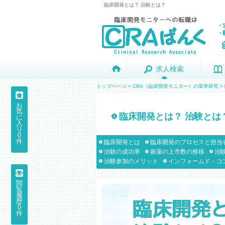
臨床開発とは？ 治験とは？
求人検索
求人検索
トップページ
>
CRA（臨床開発モニター）の業界研究
>
お
気
臨床開発とは？ 治験とは
に
入
り
0
件
臨床開発とは
臨床開発のプロセスと担当
治験の成功率
新薬の上市数の推移
治
治験参加のメリット
インフォームド・コ
閲
覧
履
歴
0
件