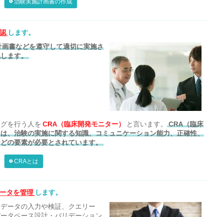
治験実施計画書の作成
認
します。
計画書などを遵守して適切に実施さ
認します。
ングを行う人を
CRA（臨床開発モニター）
と言います。
CRA（臨床
には、治験の実施に関する知識、コミュニケーション能力、正確性、
などの要素が必要とされています。
CRAとは
ータを管理
します。
たデータの入力や検証、クエリー
データベース設計・バリデーション