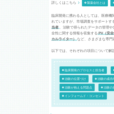
詳しくはこちら
製薬会社とは
臨床開発に携わる人としては、医療機
れていますが、市場調査をサポートす
当者
、治験で得られたデータの管理や
全性に関する情報を収集する
PV（安
カルライター）
など、さまざまな専門
以下では、それぞれの項目について解
臨床開発のプロセスと担当者
治験の位置づけ
治験の成功
治験が抱える問題点
治験の
インフォームド・コンセント