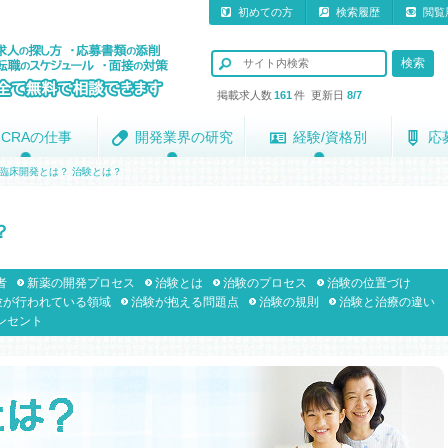
初めての方
検索履歴
閲覧
掲載求人数
161
件 更新日
8/7
CRAの仕事
CRAの仕事
開発業界の研究
開発業界の研究
経験/資格別
経験/資格別
応
応
臨床開発とは？ 治験とは？
？
者
新薬の開発プロセス
治験とは
治験のプロセス
治験の位置づけ
験が行われている領域
治験が抱える問題点
治験の規則
治験と治療の違い
ンセント