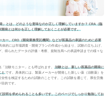
発」とは、どのような意味なのか正しく理解していますか？ CRA（臨
床開発とは何かを正しく理解しておくことが必要です。
ーカー、CRO（開発業務受託機関）などが医薬品の承認のために必要
具体的には市場調査・開発プランの作成から始まり、試験の立ち上げ、
グ、得られたデータの評価・考察、規制当局への承認申請までの様々な
名「治験モニター」とも呼ばれます。
治験とは、新しい医薬品の開発に
こと
です。具体的には、製薬メーカーが開発した新しい薬（治験薬）を
安全性を検証するための試験のことです。この試験を通じて、厚生労働
が目的です。
て説明を求められることも多いです。このページでしっかり勉強してお