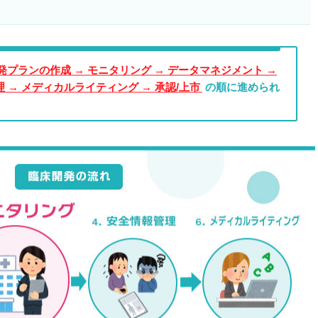
開発プランの作成 → モニタリング → データマネジメント →
 → メディカルライティング → 承認/上市
の順に進められ