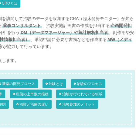
CROとは
関を訪問して治験のデータを収集するCRA（臨床開発モニター）が知ら
る
薬事コンサルタント
、治験実施計画書の作成を担当する
企画開発担
分析を行う
DM（データマネージャー）や統計解析担当者
、副作用や安
全性情報担当者）
、承認申請に必要な書類などを作成する
MW（メディ
家が協力して行っています。
説します。
新薬の開発プロセス
治験とは
治験のプロセス
率
新薬の上市数の推移
治験が行われている領域
規則
治験と治療の違い
治験参加のメリット