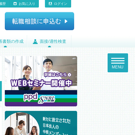
履歴
お気に入り
ログイン
募書類の作成
募書類の作成
面接/適性検査
面接/適性検査
toggle
navigatio
MENU