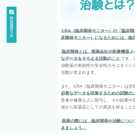
検
索
履
歴
CRA（臨床開発モニター）の「臨床開
0
件
床開発モニター）になるためには、臨
臨床開発とは、製薬会社や医療機器メ
なデータをそろえる活動のこと
です。
治験薬の有効性や安全性のモニタリン
活動が含まれます。
また、CRA（臨床開発モニター）は別
必要なデータを収集するための試験の
患者や健康な人に投与し、その効果や
省から医薬品としての承認を得ること
面接の際には、臨床開発や治験につい
きましょう。