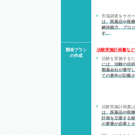
市場調査をサポ
は、医薬品や医療
解決能力、プロ
す。
開発プラン
治験実施計画書など
の作成
治験を実施する
には、治験の目
製薬会社が遵守
ての要件が記載
治験実施計画書
は、医薬品や医
計画を立案する
の要素が必要と