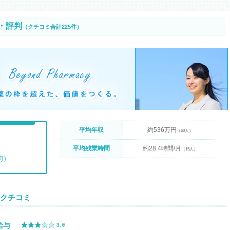
・評判
（クチコミ合計225件）
平均年収
約536万円
（60人）
平均残業時間
約28.4時間/月
（15人）
均）
クチコミ
給与