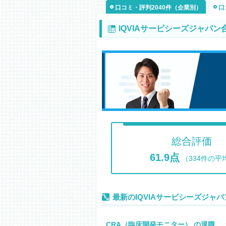
口コミ・評判2040件（企業別）
口
IQVIAサービシーズジャパ
総合評価
61.9点
（334件の平
最新のIQVIAサービシーズジャ
CRA（臨床開発モニター） の退職