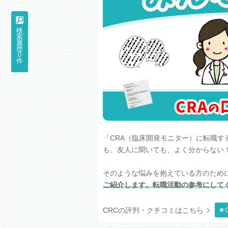
検
索
履
歴
0
件
「CRA（臨床開発モニター）に転職
も、友人に聞いても、よく分からない
そのような悩みを抱えている方のため
ご紹介します。転職活動の参考にして
CRCの評判・クチコミはこちら