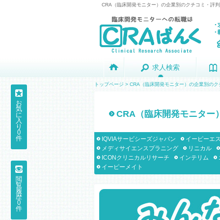
CRA（臨床開発モニター）の企業別のクチコミ・評判
求人検索
求人検索
トップページ
>
CRA（臨床開発モニター）の企業別のク
お
気
CRA（臨床開発モニター
に
入
り
0
件
IQVIAサービシーズジャパン
イーピーエ
メディサイエンスプラニング
リニカル
ICONクリニカルリサーチ
インテリム
イーピーメイト
閲
覧
履
歴
0
件