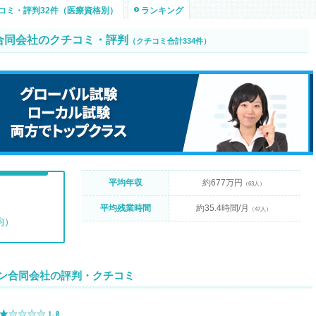
コミ・評判32件（医療資格別）
ランキング
ン合同会社のクチコミ・評判
（クチコミ合計334件）
平均年収
約677万円
（63人）
平均残業時間
約35.4時間/月
（47人）
均）
パン合同会社の評判・クチコミ