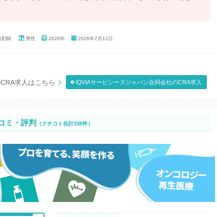
薬剤師
男性
2026年
2026年7月12日
のCRA求人はこちら
IQVIAサービシーズジャパン合同会社のCRA求人
コミ・評判
（クチコミ合計338件）