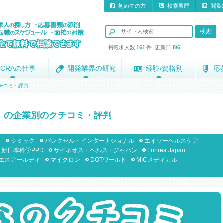
初めての方
検索履歴
閲覧
掲載求人数
161
件 更新日
8/6
CRAの仕事
CRAの仕事
開発業界の研究
開発業界の研究
経験/資格別
経験/資格別
応
応
チコミ・評判
）の企業別のクチコミ・評判
ス
シミック
パレクセル・インターナショナル
エイツーヘルスケア
新日本科学PPD
サイネオス・ヘルス・ジャパン
Fortrea Japan
エスアールディ
マイクロン
DOTワールド
MICメディカル