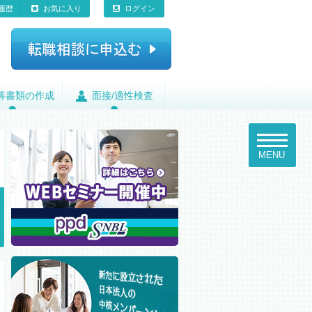
履歴
お気に入り
ログイン
募書類の作成
募書類の作成
面接/適性検査
面接/適性検査
toggle
navigatio
MENU