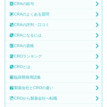
CRAの
給与
CRAの
よくある質問
CRAの
評判・口コミ
CRAに
なるには
CRAの
資格
CRO
ランキング
CRO
とは
臨床開発
用語集
製薬会社と
CROの違い
CROから
製薬会社へ転職