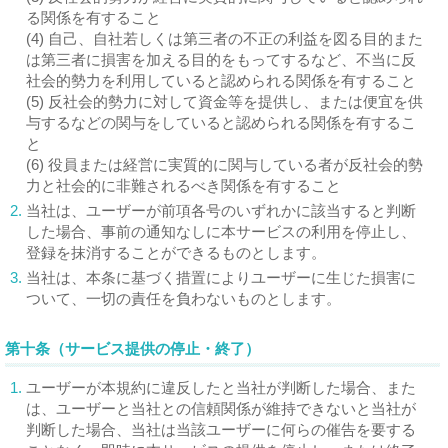
る関係を有すること
(4) 自己、自社若しくは第三者の不正の利益を図る目的また
は第三者に損害を加える目的をもってするなど、不当に反
社会的勢力を利用していると認められる関係を有すること
(5) 反社会的勢力に対して資金等を提供し、または便宜を供
与するなどの関与をしていると認められる関係を有するこ
と
(6) 役員または経営に実質的に関与している者が反社会的勢
力と社会的に非難されるべき関係を有すること
2.
当社は、ユーザーが前項各号のいずれかに該当すると判断
した場合、事前の通知なしに本サービスの利用を停止し、
登録を抹消することができるものとします。
3.
当社は、本条に基づく措置によりユーザーに生じた損害に
ついて、一切の責任を負わないものとします。
第十条（サービス提供の停止・終了）
1.
ユーザーが本規約に違反したと当社が判断した場合、また
は、ユーザーと当社との信頼関係が維持できないと当社が
判断した場合、当社は当該ユーザーに何らの催告を要する