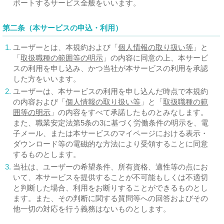
ポートするサービス全般をいいます。
第二条（本サービスの申込・利用）
1.
ユーザーとは、本規約および
「
個人情報の取り扱い等
」
と
「
取扱職種の範囲等の明示
」
の内容に同意の上、本サービ
スの利用を申し込み、かつ当社が本サービスの利用を承認
した方をいいます。
2.
ユーザーは、本サービスの利用を申し込んだ時点で本規約
の内容および
「
個人情報の取り扱い等
」
と
「
取扱職種の範
囲等の明示
」
の内容をすべて承諾したものとみなします。
また、職業安定法第5条の3に基づく労働条件の明示を、電
子メール、または本サービスのマイページにおける表示・
ダウンロード等の電磁的な方法により受領することに同意
するものとします。
3.
当社は、ユーザーの希望条件、所有資格、適性等の点にお
いて、本サービスを提供することが不可能もしくは不適切
と判断した場合、利用をお断りすることができるものとし
ます。また、その判断に関する質問等への回答およびその
他一切の対応を行う義務はないものとします。