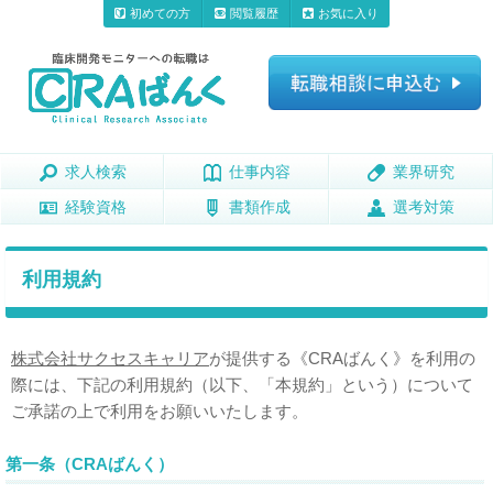
初めての方
閲覧履歴
お気に入り
求人検索
求人検索
仕事内容
仕事内容
業界研究
業界研究
経験資格
経験資格
書類作成
書類作成
選考対策
選考対策
利用規約
株式会社サクセスキャリア
が提供する《CRAばんく》を利用の
際には、下記の利用規約（以下、「本規約」という）について
ご承諾の上で利用をお願いいたします。
第一条（CRAばんく）