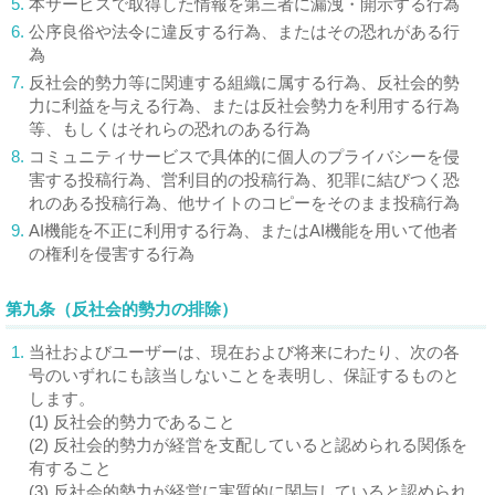
5.
本サービスで取得した情報を第三者に漏洩・開示する行為
6.
公序良俗や法令に違反する行為、またはその恐れがある行
為
7.
反社会的勢力等に関連する組織に属する行為、反社会的勢
力に利益を与える行為、または反社会勢力を利用する行為
等、もしくはそれらの恐れのある行為
8.
コミュニティサービスで具体的に個人のプライバシーを侵
害する投稿行為、営利目的の投稿行為、犯罪に結びつく恐
れのある投稿行為、他サイトのコピーをそのまま投稿行為
9.
AI機能を不正に利用する行為、またはAI機能を用いて他者
の権利を侵害する行為
第九条（反社会的勢力の排除）
1.
当社およびユーザーは、現在および将来にわたり、次の各
号のいずれにも該当しないことを表明し、保証するものと
します。
(1) 反社会的勢力であること
(2) 反社会的勢力が経営を支配していると認められる関係を
有すること
(3) 反社会的勢力が経営に実質的に関与していると認められ