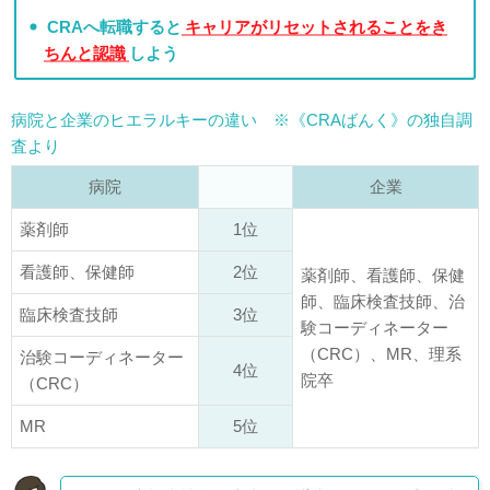
CRAへ転職すると
キャリアがリセットされることをき
ちんと認識
しよう
病院と企業のヒエラルキーの違い ※《CRAばんく》の独自調
査より
病院
企業
薬剤師
1位
看護師、保健師
2位
薬剤師、看護師、保健
師、臨床検査技師、治
臨床検査技師
3位
験コーディネーター
（CRC）、MR、理系
治験コーディネーター
4位
院卒
（CRC）
MR
5位