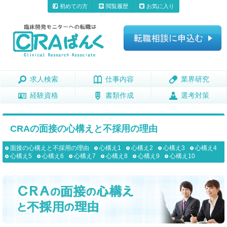
初めての方
閲覧履歴
お気に入り
求人検索
求人検索
仕事内容
仕事内容
業界研究
業界研究
経験資格
経験資格
書類作成
書類作成
選考対策
選考対策
CRAの面接の心構えと不採用の理由
面接の心構えと不採用の理由
心構え1
心構え2
心構え3
心構え4
心構え5
心構え6
心構え7
心構え8
心構え9
心構え10