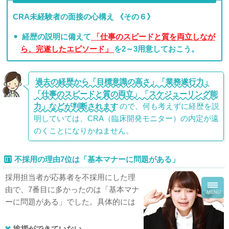
CRA未経験者の面接の心構え 《その６》
経歴の説明に備えて
「仕事のスピードと質を両立しなが
ら、完遂したエピソード」
を2～3用意しておこう。
過去の経歴から「目標意識の高さ」「業務遂行力」
「仕事のスピードと質の両立」「スケジューリング能
力」などが判断されます
ので、何も考えずに経歴を説
明していては、CRA（臨床開発モニター）の内定が遠
のくことになりかねません。
不採用の理由7位は「基本マナーに問題がある」
採用担当者が応募者を不採用にした理
toggl
由で、7番目に多かったのは「基本マナ
navig
MENU
ーに問題がある」でした。具体的には
挨拶ができていない