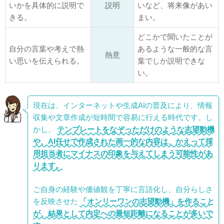
いかを具体的に説明で
説明
いなど、将来像があい
きる。
まい。
どこかで聞いたことが
自分の言葉や考えで熱
あるような一般的な言
熱意
い思いを伝えられる。
葉でしか説明できな
い。
現在は、インターネットや生成AIの普及により、情報
収集や文章作成が短時間で容易に行える時代です。し
かし、
テンプレートをなぞっただけのような志望動機
や、AI任せで作成された画一的な内容は、かえって採
用担当者にマイナスの印象を与えてしまう可能性があ
ります。
ご自身の経験や価値観を丁寧に言語化し、自分らしさ
を反映させた
「オンリーワンの志望動機」を作ること
が、結果として内定への最短距離になることが多いで