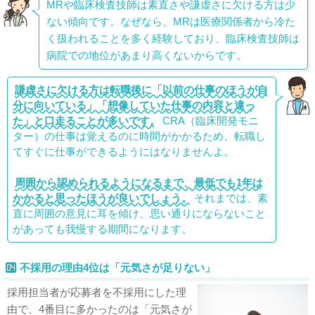
MRや臨床検査技師は素直さや謙虚さに欠ける方は少
ない傾向です。なぜなら、MRは医療関係者から冷た
く扱われることを多く経験しており、臨床検査技師は
病院での地位があまり高くないからです。
謙虚さに欠ける方は転職後に「以前の仕事のほうが自
分に向いている」「想像していた仕事の内容と違っ
た」と口走ることが多いです。
CRA（臨床開発モニ
ター）の仕事は覚えるのに時間がかかるため、転職し
てすぐに仕事ができるようにはなりませんよ。
周囲から認められるようになるまで、最低でも1年は
かかると思ったほうが良いでしょう。
それまでは、素
直に周囲の意見に耳を傾け、思い通りにならないこと
があっても我慢する期間になります。
不採用の理由4位は「元気さが足りない」
採用担当者が応募者を不採用にした理
由で、4番目に多かったのは「元気さが