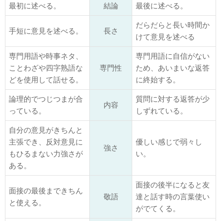
最初に述べる。
結論
最後に述べる。
だらだらと長い時間か
手短に意見を述べる。
長さ
けて意見を述べる
専門用語や時事ネタ、
専門用語に自信がない
ことわざや四字熟語な
専門性
ため、あいまいな返答
どを使用して話せる。
に終始する。
論理的でつじつまが合
質問に対する返答が少
内容
っている。
しずれている。
自分の意見がきちんと
主張でき、反対意見に
優しい感じで弱々し
強さ
もひるまない力強さが
い。
ある。
面接の後半になると友
面接の最後まできちん
敬語
達と話す時の言葉使い
と使える。
がでてくる。