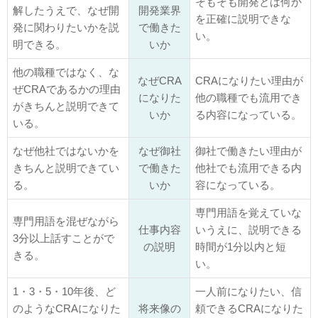
そもそも開発とは何か
解したうえで、なぜ開
開発業界
を正確に説明できな
発に関わりたいかを説
で働きた
い。
明できる。
いか
他の職種ではなく、な
なぜCRA
CRAになりたい理由が
ぜCRAであるかの理由
になりた
他の職種でも流用でき
がきちんと説明できて
いか
る内容になっている。
いる。
なぜ他社ではないかを
なぜ御社
御社で働きたい理由が
きちんと説明できてい
で働きた
他社でも流用できる内
る。
いか
容になっている。
専門用語を覚えていな
専門用語を混ぜながら
仕事内容
いうえに、説明できる
3分以上話すことがで
の説明
時間が1分以内と短
きる。
い。
1・3・5・10年後、ど
一人前になりたい、信
のようなCRAになりた
将来像の
頼できるCRAになりた