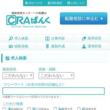
初めての方
閲覧履歴
お気に入り
求人検索
求人検索
仕事内容
仕事内容
業界研究
業界研究
経験資格
経験資格
書類作成
書類作成
選考対策
選考対策
求人検索
都道府県
資格・経験
フリーワード（社名や住所の詳細など）
※複数ワードはスペース区切りで入力できます。
こだわり検索
未経験OK
土日祝休み
業界大手
研修充実