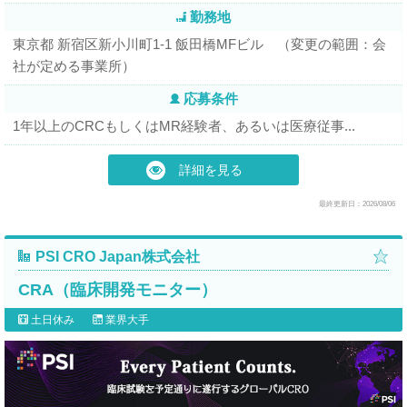
勤務地
東京都 新宿区新小川町1-1 飯田橋MFビル （変更の範囲：会
社が定める事業所）
応募条件
1年以上のCRCもしくはMR経験者、あるいは医療従事...
詳細を見る
最終更新日：2026/08/06
PSI CRO Japan株式会社
CRA（臨床開発モニター）
土日休み
業界大手