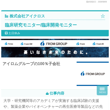
最終更新日：2026/08/06
株式会社アイクロス
臨床研究モニター/臨床開発モニター
土日休み
アイロムグループの100％子会社
toggl
navig
仕事内容
MENU
大学・研究機関等のアカデミアが実施する臨床試験の支援
や、製薬企業やバイオベンチャーの再生医療等製品などの先