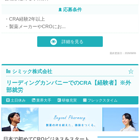
応募条件
・CRA経験2年以上
・製薬メーカーやCROにお...
詳細を見る
最終更新日：2026/08/06
シミック株式会社
リーディングカンパニーでのCRA【経験者】※外
部就労
土日休み
業界大手
研修充実
フレックスタイム
日本で初めてCROビジネスをスタート