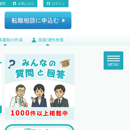
履歴
お気に入り
ログイン
募書類の作成
募書類の作成
面接/適性検査
面接/適性検査
toggle
navigatio
MENU