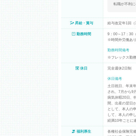
転職が不利に
昇給・賞与
給与改定年1回（
勤務時間
9：00～17：3
※時間外労働あり
勤務時間備考
※フレックス勤務
休日
完全週休2日制
休日備考
土日祝日、年末年
され、7月から9
病気休暇20日、
間、出産の翌日
として、本人の
して、本人の申し
続満10年ごとに
福利厚生
各種社会保険完