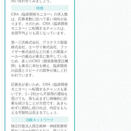
問い合わせてみましょう。
特徴
CRA（臨床開発モニター）の求人数
は、応募者数に比べて多い傾向があ
ります。そのため、CRA（臨床開発
モニター）に転職するチャンスは、
全国平均よりも高くなっています。
第一三共株式会社、アステラス製薬
株式会社、エーザイ株式会社、ファ
イザー株式会社などの多くの製薬メ
ーカーの拠点が東京に集中している
ため、多くのCRO（開発業務受託機
関）も東京に本社を構え、臨床開発
の品質とスピードの競争が激しく行
われています。
応募先が多いため、CRA（臨床開発
モニター）へ転職するチャンスも多
いです。1～2社から不採用の通知を
受けても、落ち込まずに積極的に応
募を続けることが大切です。あきら
めずに挑戦し続ければ、内定をもら
える可能性は高まるでしょう。
治験ネットワーク
独立行政法人国立精神・神経医療研
究センターが中心となり、筋ジスト