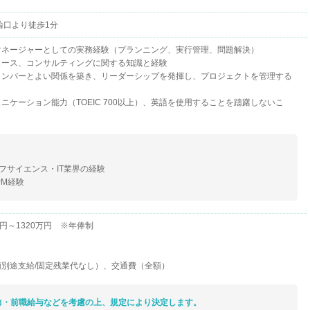
輪口より徒歩1分
マネージャーとしての実務経験（プランニング、実行管理、問題解決）
ュース、コンサルティングに関する知識と経験
メンバーとよい関係を築き、リーダーシップを発揮し、プロジェクトを管理する
ニケーション能力（TOEIC 700以上）、英語を使用することを躊躇しないこ
フサイエンス・IT業界の経験
PM経験
円～1320万円 ※年俸制
別途支給/固定残業代なし）、交通費（全額）
力・前職給与などを考慮の上、規定により決定します。