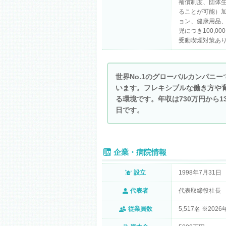
補償制度、団体生
ることが可能）
ョン、健康用品
児につき100,00
受動喫煙対策あ
世界No.1のグローバルカンパニ
います。フレキシブルな働き方や
る環境です。年収は730万円から1
日です。
企業・病院情報
設立
1998年7月31日
代表者
代表取締役社長
従業員数
5,517名 ※202