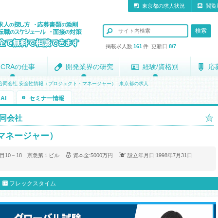
東京都の求人状況
閲覧
掲載求人数
161
件 更新日
8/7
CRAの仕事
CRAの仕事
開発業界の研究
開発業界の研究
経験/資格別
経験/資格別
応
応
ン合同会社 安全性情報（プロジェクト・マネージャー） -東京都の求人
AI
セミナー情報
合同会社
マネージャー）
丁目10－18 京急第１ビル
資本金:
5000万円
設立年月日:
1998年7月31日
フレックスタイム