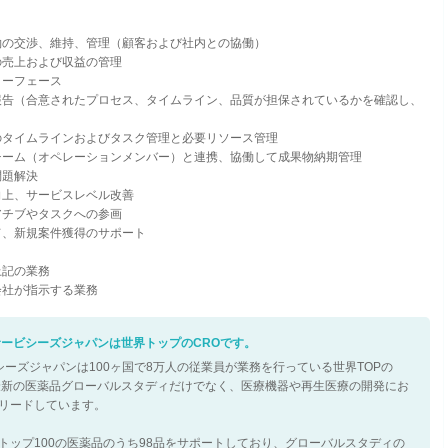
約の交渉、維持、管理（顧客および社内との協働）
の売上および収益の管理
ターフェース
報告（合意されたプロセス、タイムライン、品質が担保されているかを確認し、
のタイムラインおよびタスク管理と必要リソース管理
チーム（オペレーションメンバー）と連携、協働して成果物納期管理
問題解決
向上、サービスレベル改善
アチブやタスクへの参画
て、新規案件獲得のサポート
上記の業務
会社が指示する業務
Aサービシーズジャパンは世界トップのCROです。
ービシーズジャパンは100ヶ国で8万人の従業員が業務を行っている世界TOPの
最新の医薬品グローバルスタディだけでなく、医療機器や再生医療の開発にお
リードしています。
トップ100の医薬品のうち98品をサポートしており、グローバルスタディの