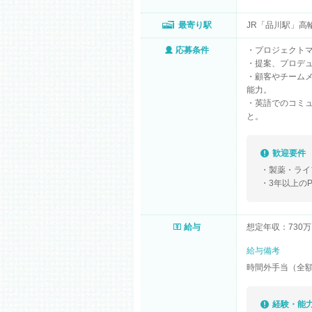
最寄り駅
JR「品川駅」高
応募条件
・プロジェクト
・提案、プロデ
・顧客やチーム
能力。
・英語でのコミュ
と。
歓迎要件
・製薬・ライ
・3年以上の
給与
想定年収：730万
給与備考
時間外手当（全額
経験・能