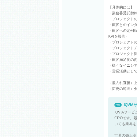
【具体的には】
・業務委受託契
・プロジェクト
・顧客とのイン
・顧客への定例
KPIを報告）
・プロジェクト
・プロジェクト
・プロジェクト
・顧客満足度の
・様々なイニシ
・営業活動とし
（雇入れ直後）
（変更の範囲）
IQVI
PR1
IQVIAサ
CROです。
いても業界を
世界の売上高