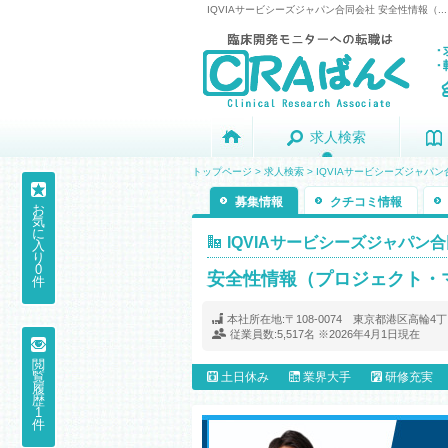
IQVIAサービシーズジャパン合同会社 安全性情報（...
求人検索
求人検索
トップページ
>
求人検索
>
IQVIAサービシーズジャパ
募集情報
クチコミ情報
お
気
に
IQVIAサービシーズジャパン
入
り
0
安全性情報（プロジェクト・
件
本社所在地:
〒108-0074 東京都港区高輪4
従業員数:
5,517名 ※2026年4月1日現在
閲
覧
土日休み
業界大手
研修充実
履
歴
1
件