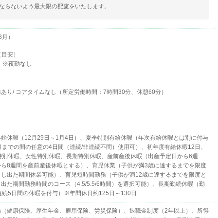
ならないよう最大限の配慮をいたします。
3月）
0（目安）
 ※夜勤なし
あり/ コアタイムなし（所定労働時間：7時間30分、休憩60分）
始休暇（12月29日～1月4日）、夏季特別有給休暇（年次有給休暇とは別に付与
月までの間の任意の4日間（連続/非連続不問）使用可）、初年度有給休暇12日、
特別休暇、女性特別休暇、長期特別休暇、産前産後休暇（出産予定日から6週
から8週間を産前産後休暇とする）、育児休業（子供が満3歳に達するまでを限度
申し出た期間休業可能）、育児短時間勤務（子供が満12歳に達するまでを限度と
出た期間勤務時間のコース（4.5/5.5/6時間）を選択可能）、長期勤続休暇（勤
連続5日間の休暇を付与）※年間休日約125日～130日
備（健康保険、厚生年金、雇用保険、労災保険）、退職金制度（2年以上）、所得