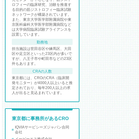
ロフィーの臨床研究、治験を推進す
る目的の筋ジストロフィー臨床試験
ネットワークが構築されています。
また、東京大学医学部附属病院や東
京医科歯科大学医学部附属病院など
は大学病院臨床試験アライアンスを
設置しています。
勤務地
担当施設は世田谷区や練馬区、大田
区や足立区といった23区内が多いで
すが、八王子市や町田市などの23区
外もあります。
CRAの人数
東京都には、CROのCRA（臨床開
発モニター）が4000人以上いると推
定されており、毎年200人以上の求
人が出ると見込まれています。
東京都に事務所があるCRO
IQVIAサービシーズジャパン合同
会社