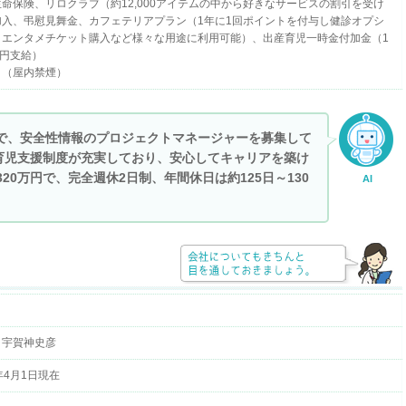
命保険、リロクラブ（約12,000アイテムの中から好きなサービスの割引を受け
加入、弔慰見舞金、カフェテリアプラン（1年に1回ポイントを付与し健診オプシ
、エンタメチケット購入など様々な用途に利用可能）、出産育児一時金付加金（1
0円支給）
り（屋内禁煙）
ーで、安全性情報のプロジェクトマネージャーを募集して
育児支援制度が充実しており、安心してキャリアを築け
320万円で、完全週休2日制、年間休日は約125日～130
AI
 宇賀神史彦
6年4月1日現在