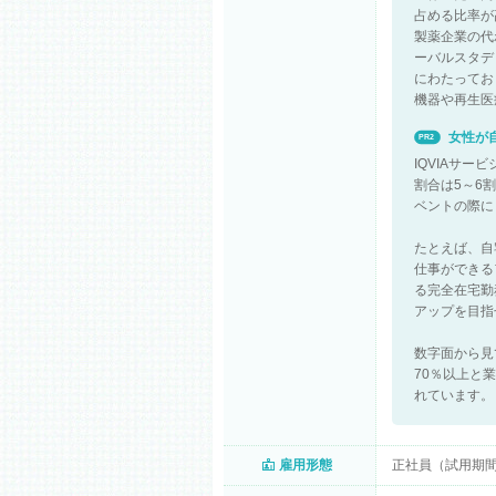
占める比率が
製薬企業の代
ーバルスタデ
にわたってお
機器や再生医
女性が
PR2
IQVIAサ
割合は5～6
ベントの際に
たとえば、自
仕事ができる
る完全在宅勤
アップを目指
数字面から見
70％以上と
れています。
雇用形態
正社員（試用期