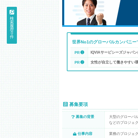
検
索
履
歴
0
件
世界No1のグローバルカンパニ
➊
IQVIAサービシーズジャパ
PR
➋
女性が自立して働きやすい
PR
募集要項
募集の背景
大型のグローバ
などのプロジェ
仕事内容
業務のプロジェ