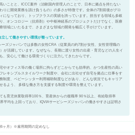
高いことと、ICCC案件（治験国内管理人のことで、日本に拠点を持たない
わりに開発業務を請け負うもの）の多さが特徴です。全体の7割前後がグロ
ィになっており、トップクラスの実績を誇っています。担当する領域も多岐
り、オンコロジー（抗癌剤）や中枢神経系のプロジェクトだけでなく、医療
療領域にいたるまで、さまざまな領域の開発を幅広く手がけています。
自立して働きやすい環境が整っています。
ービシーズジャパンでは多数の女性CRA（従業員の約7割が女性、女性管理職の
割）が活躍しています。なぜなら、長期に渡り女性の出産・育児などの人生イ
も、安心して働ける環境づくりに注力してきたからです。
宅やオフィス等の働く場所に拘らずどこからでも効率的、かつ生産性の高い
フレキシブルスタイルワーク制度や、会社に出社せず自宅を拠点に仕事をす
務制度、ベビーシッター利用補助制度などがあり、どんな状況でもキャリア
せるよう、 多様な働き方を支援する制度や環境を整えています。
ても育児休業取得率100％、育産休からの復職率 90％以上、有給取得率
業界平均を上回っており、IQVIAサービシーズジャパンの働きやすさは証明さ
間6ヶ月）※雇用期間の定めなし