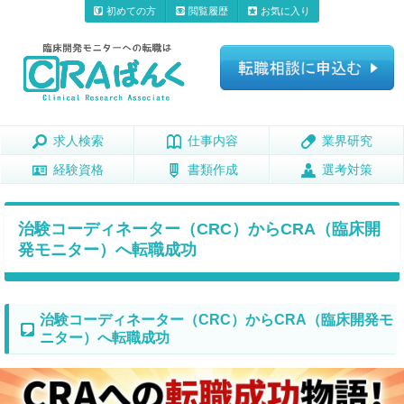
初めての方
閲覧履歴
お気に入り
求人検索
求人検索
仕事内容
仕事内容
業界研究
業界研究
経験資格
経験資格
書類作成
書類作成
選考対策
選考対策
治験コーディネーター（CRC）からCRA（臨床開
発モニター）へ転職成功
治験コーディネーター（CRC）からCRA（臨床開発モ
ニター）へ転職成功