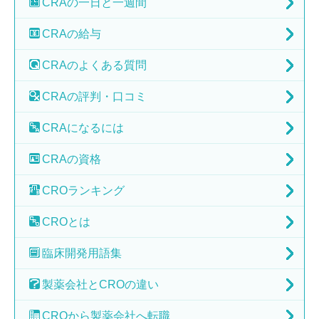
CRAの
一日と一週間
CRAの
給与
CRAの
よくある質問
CRAの
評判・口コミ
CRAに
なるには
CRAの
資格
CRO
ランキング
CRO
とは
臨床開発
用語集
製薬会社と
CROの違い
CROから
製薬会社へ転職