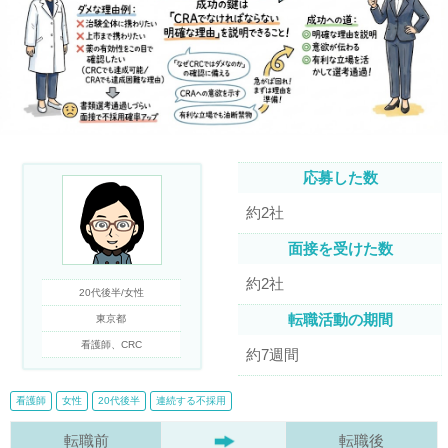
応募した数
約2社
面接を受けた数
約2社
20代後半/女性
転職活動の期間
東京都
看護師、CRC
約7週間
看護師
女性
20代後半
連続する不採用
転職前
転職後