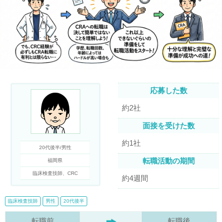
応募した数
約2社
面接を受けた数
約1社
20代後半/男性
転職活動の期間
福岡県
臨床検査技師、CRC
約4週間
臨床検査技師
男性
20代後半
転職前
転職後