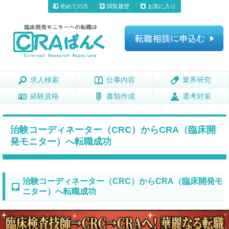
初めての方
閲覧履歴
お気に入り
求人検索
求人検索
仕事内容
仕事内容
業界研究
業界研究
経験資格
経験資格
書類作成
書類作成
選考対策
選考対策
治験コーディネーター（CRC）からCRA（臨床開
発モニター）へ転職成功
治験コーディネーター（CRC）からCRA（臨床開発モ
ニター）へ転職成功