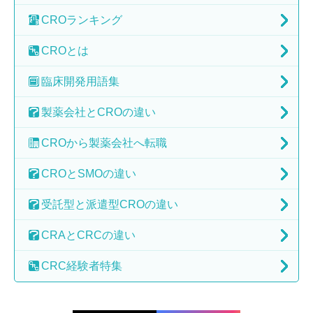
CRO
ランキング
CRO
とは
臨床開発
用語集
製薬会社と
CROの違い
CROから
製薬会社へ転職
CROとSMOの
違い
受託型と派遣型
CROの違い
CRAとCRCの
違い
CRC経験者特集