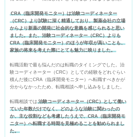
CRA（臨床開発モニター）は治験コーディネーター
（CRC）より試験に深く精通しており、製薬会社の立場
からより新薬の開発に社会的な意義を感じられると思い
ました。また、治験コーディネーター（CRC）よりも
CRA（臨床開発モニター）のほうが年収が高いことも、
家族の将来を考えた際にとても魅力に映りました。
転職活動で最も悩んだのは転職のタイミングでした。治
験コーディネーター（CRC）としての経験をどれぐらい
積んだ後にCRA（臨床開発モニター）へ転職すべきかが
分からなかったため、転職相談へ申し込みをしました。
転職相談では
治験コーディネーター（CRC）として働い
ていた年数だけでなく、どのような治験に関わったの
か、主な役割なども考慮したうえで、CRA（臨床開発モ
ニター）へ転職する時期を見極めることを勧められまし
た。