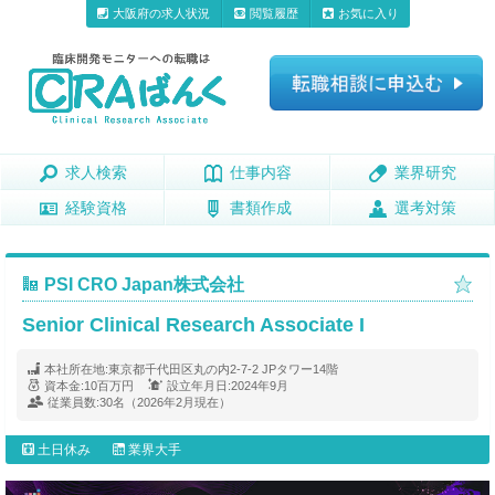
大阪府の求人状況
閲覧履歴
お気に入り
求人検索
求人検索
仕事内容
仕事内容
業界研究
業界研究
経験資格
経験資格
書類作成
書類作成
選考対策
選考対策
PSI CRO Japan株式会社
Senior Clinical Research Associate I
本社所在地:
東京都千代田区丸の内2-7-2 JPタワー14階
資本金:
10百万円
設立年月日:
2024年9月
従業員数:
30名（2026年2月現在）
土日休み
業界大手