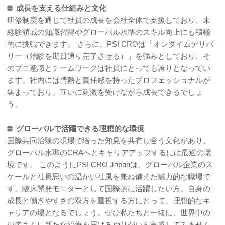
成長を支える仕組みと文化
研修制度を通じて社員の成長を会社全体で支援しており、未
経験領域の知識習得やグローバル水準のスキル向上にも積極
的に挑戦できます。 さらに、PSI CROは「オンタイムデリバ
リー（治験を期日通り完了させる）」を強みとしており、そ
のプロ意識とチームワークは社員にとっても誇りとなってい
ます。社内には情熱と責任感を持ったプロフェッショナルが
集まっており、互いに刺激を受けながら成長できるでしょ
う。
グローバルで活躍できる理想的な環境
国際共同治験の現場で培った知見を共有し合う文化があり、
グローバル水準のCRAへとキャリアアップするには最適の環
境です。 このようにPSI CRO Japanは、グローバル企業のス
ケールと社員思いの温かい社風を兼ね備えた魅力的な職場で
す。臨床開発モニターとして国際的に活躍したい方、自身の
成長と働きやすさの双方を重視する方にとって、理想的なキ
ャリアの場となるでしょう。ぜひ私たちと一緒に、世界中の
患者さんに新たな治療を届けるやりがいを実感してみません