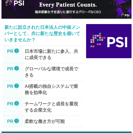
新たに設立された日本法人の中核メン
バーとして、共に新たな歴史を築いて
いきませんか？
➊
PR
日本市場に新たに参入、共
に成長できる
➋
PR
グローバルな環境で成長で
きる
➌
PR
AI搭載の独自システムで業
務を効率化
➍
PR
チームワークと成長を重視
する企業文化
➎
PR
柔軟な働き方が可能