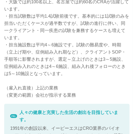
・大阪では約100名以上、名古屋では約60名のCRAが活躍して
います。
・担当試験数は平均1.4試験前後です。基本的には1試験のみを
担当いただくケースが過半数ですが、試験の進行に伴い、同
一クライアント・同一疾患の試験を兼務するケースも増えて
います。
・担当施設数は平均4～6施設です。試験の難易度や、時期
（立上げ期や、症例組み入れ期など）、クライアントSOP・
手順等に影響されますが、選定～立上げのときは3～5施設、
症例組み入れのときは4～6施設、組み入れ後フォローのとき
は5～10施設となっています。
（雇入れ直後）上記の業務
（変更の範囲）会社が指示する業務
人々の健康と充実した生活の創出を目指していま
PR1
す。
1991年の創設以来、イーピーエスはCRO業界のパイオ