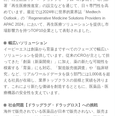
署「再生医療推進室」の設立などを通じて、日々専門性を高
めています。最近では2024年に世界的業界誌「Medtech
Outlook」の「Regenerative Medicine Solutions Providers in
APAC 2024」において、再生医療ソリューションを提供し市
場影響力を持つTOP10企業として表彰されました。
幅広いソリューション
イーピーエスは創薬から育薬まですべてのフェーズで幅広い
ソリューションを提供しています。従来のCROが主として担
ってきた「創薬（新薬開発）」に加え、薬の新たな可能性を
模索する「育薬」にも対応。「製造販売後調査」や「臨床研
究」など、リアルワールドデータを扱う部門には1,000名を超
える社員が在籍し、業界トップクラスの規模と実績を誇りま
す。これにより新たな価値を創造するとともに、医薬品・医
療機器の安全性を支えています。
社会問題【ドラッグラグ・ドラッグロス】への挑戦
海外で販売されている医薬品が日本で販売されない、販売ま