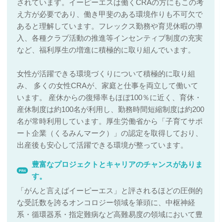
されています。イーピーエスは働くCRAの方にもこの考
え方が必要であり、働き甲斐のある環境作りも不可欠で
あると理解しています。フレックス勤務や育児休暇の導
入、各種クラブ活動の推進等インセンティブ制度の充実
など、福利厚生の増進に積極的に取り組んでいます。
女性が活躍できる環境づくりについて積極的に取り組
み、 多くの女性CRAが、家庭と仕事を両立して働いて
います。 産休からの復帰率もほぼ100％に近く、育休・
産休制度は約100名が利用し、勤務時間短縮制度は約200
名が常時利用しています。厚生労働省から「子育てサポ
ート企業（くるみんマーク）」の認定を取得しており、
出産後も安心して活躍できる環境が整っています。
豊富なプロジェクトとキャリアのチャンスがありま
PR4
す。
「がんと言えばイーピーエス」と評されるほどの圧倒的
な受託数を誇るオンコロジー領域を筆頭に、中枢神経
系・循環器系・指定難病など高難易度の領域において豊