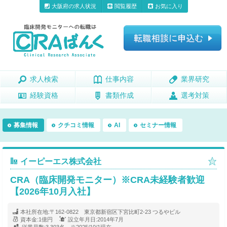
大阪府の求人状況
閲覧履歴
お気に入り
求人検索
求人検索
仕事内容
仕事内容
業界研究
業界研究
経験資格
経験資格
書類作成
書類作成
選考対策
選考対策
募集情報
クチコミ情報
AI
セミナー情報
イーピーエス株式会社
CRA（臨床開発モニター）※CRA未経験者歓迎
【2026年10月入社】
本社所在地:
〒162-0822 東京都新宿区下宮比町2-23 つるやビル
資本金:
1億円
設立年月日:
2014年7月