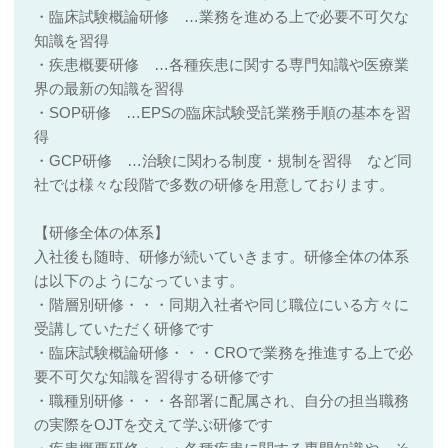
・臨床試験概論研修 …業務を進める上で必要不可欠な
知識を習得
・疾患概要研修 …各種疾患に関する専門知識や医療業
界の最新の知識を習得
・SOP研修 …EPSの臨床試験受託業務手順の基本を習
得
・GCP研修 …治験に関わる制度・規制を習得 など同
社では様々な段階で多数の研修を用意しております。
【研修全体の体系】
入社後も随時、研修が続いていきます。研修全体の体系
は以下のようになっています。
・階層別研修・・・同期入社者や同じ職位にいる方々に
受講していただく研修です
・臨床試験概論研修・・・CROで業務を推進する上で必
要不可欠な知識を習得する研修です
・職種別研修・・・各部署に配属され、自分の担当職務
の実際をOJTを交えて学ぶ研修です