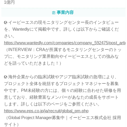
1億円
事業内容
イーピーエスの現モニタリングセンター長のインタビュー
を、Wantedlyにて掲載中です。詳しくは以下からご確認くだ
さい。
https://www.wantedly.com/companies/company_592475/post_artic
（INTERVIEW：CRAが所属するモニタリングセンターのトッ
プに、モニタリング業界動向やイーピーエスとしての強みな
どを語っていただきました！）
海外企業からの臨床試験やアジア臨床試験の急増により、
プロジェクト全体を統括するプロジェクトマネジャーを募集
中です。PM未経験の方には、個々の経験に合わせた研修を用
意しており、経験豊富なメンバーがあなたの成長をサポート
します。詳しくは以下のページをご参照ください。
https://www.eps.co.jp/ja/recruit/global_pm.php
（Global Project Manager募集中｜イーピーエス株式会社 採用
サイト）