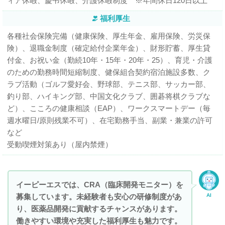
ィア休暇、慶弔休暇、介護休暇制度 ※年間休日120日以上
福利厚生
各種社会保険完備（健康保険、厚生年金、雇用保険、労災保
険）、退職金制度（確定給付企業年金）、財形貯蓄、厚生貸
付金、お祝い金（勤続10年・15年・20年・25）、育児・介護
のための勤務時間短縮制度、健保組合契約宿泊施設多数、ク
ラブ活動（ゴルフ愛好会、野球部、テニス部、サッカー部、
釣り部、ハイキング部、中国文化クラブ、囲碁将棋クラブな
ど）、こころの健康相談（EAP）、ワークスマートデー（毎
週水曜日/原則残業不可）、在宅勤務手当、副業・兼業の許可
など
受動喫煙対策あり（屋内禁煙）
イーピーエスでは、CRA（臨床開発モニター）を
募集しています。未経験者も安心の研修制度があ
AI
り、医薬品開発に貢献するチャンスがあります。
働きやすい環境や充実した福利厚生も魅力です。