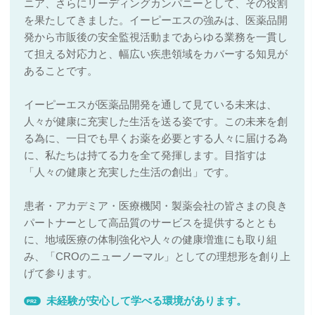
ニア、さらにリーディングカンパニーとして、その役割
を果たしてきました。イーピーエスの強みは、医薬品開
発から市販後の安全監視活動まであらゆる業務を一貫し
て担える対応力と、幅広い疾患領域をカバーする知見が
あることです。
イーピーエスが医薬品開発を通して見ている未来は、
人々が健康に充実した生活を送る姿です。この未来を創
る為に、一日でも早くお薬を必要とする人々に届ける為
に、私たちは持てる力を全て発揮します。目指すは
「人々の健康と充実した生活の創出」です。
患者・アカデミア・医療機関・製薬会社の皆さまの良き
パートナーとして高品質のサービスを提供するととも
に、地域医療の体制強化や人々の健康増進にも取り組
み、「CROのニューノーマル」としての理想形を創り上
げて参ります。
未経験が安心して学べる環境があります。
PR2