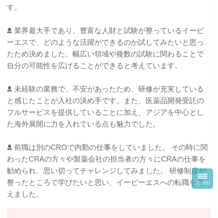
す。
業界最大手であり、豊富な人財と試験が整っているイーピ
ーエスで、どのような活躍ができるのか試してみたいと思っ
たため決めました。幅広い領域や複数の試験に関わることで
自分の可能性を広げることができると考えています。
未経験の業務で、不安があったため、研修が充実している
と感じたことが入社の決め手です。また、医薬品開発受託の
フルサービスを提供していることに加え、アジアを中心とし
た海外展開に力を入れている点も魅力でした。
前職は別のCROで内勤の仕事をしていました。 その時に関
わったCRAの方々や製薬会社の担当者の方々にCRAの仕事を
勧められ、思い切ってチャレンジしてみました。 研修制度が
toggl
navig
整ったところで学びたいと思い、イーピーエスへの転職を考
MENU
えました。