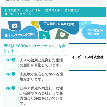
従業員数:
3,303名 ※2025/10/1現在
未経験OK
土日休み
業界大手
研修充実
フレックスタイム
EPSは「CROのニューノーマル」を創
ります
➊
PR
人々の健康と充実した生活
の創出を目指しています。
➋
PR
未経験が安心して学べる環
境があります。
➌
PR
仕事と育児を両立し、女性
が活躍できる会社として各
方面より評価を頂いていま
す。