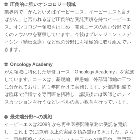
圧倒的に強いオンコロジー領域
業界内で「がんといえばイーピーエス、イーピーエスと言え
ばがん」と言われるほど圧倒的な受託実績を持つイーピーエ
ス。オンコロジー領域をはじめ、開発ニーズの高い分野で多
くのノウハウを蓄積しています。今後はプレシジョン・メデ
ィシン（精密医療）など他の分野にも積極的に取り組んでい
きます。
Oncology Academy
がん領域に特化した研修コース「Oncology Academy」を実施
しています。コースは、基礎編、疾患編、外部講師編の三つ
に分かれており、約１年間かけて実施します。外部講師編で
は臨床で活躍する専門医を招聘し、講演後には医師とのディ
スカッションを行うなどレベルの高い教育を行っています。
最先端分野への挑戦
イーピーエスは2008年から再生医療関連業務の受託を開始
し、これまでに200件以上の実績を積み重ねてきました。さら
に、再生医療イノベーションフォーラムへの参画や、専門部