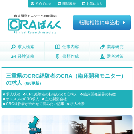
初めての方
閲覧履歴
お気に入り
求人検索
求人検索
仕事内容
仕事内容
業界研究
業界研究
経験資格
経験資格
書類作成
書類作成
選考対策
選考対策
三重県のCRC経験者のCRA（臨床開発モニター）
の求人
（8/8更新）
求人状況
CRC経験者の転職状況と心構え
臨床開発業界の特徴
オススメのCRO求人
主な製薬会社
CRC経験者が合わせて読みたい記事
求人検索