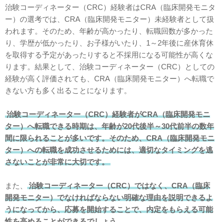
治験コーディネーター（CRC）経験者はCRA（臨床開発モニタ
ー）の選考では、CRA（臨床開発モニター）未経験者として扱
われます。そのため、年齢が高かったり、転職回数が多かった
り、学歴が低かったり、お子様がいたり、1～2年後に産休育休
を取得する予定があったりすると不採用になる可能性が高くな
ります。結果として、治験コーディネーター（CRC）としての
経験が高く評価されても、CRA（臨床開発モニター）へ転職で
きない方も多く出ることになります。
治験コーディネーター（CRC）経験者がCRA（臨床開発モニ
ター）へ転職できる時期は、年齢が20代後半～30代前半の数年
間に限られることが多いです。そのため、CRA（臨床開発モニ
ター）への転職を成功させるためには、適切なタイミングを逃
さないことが非常に大切です。
また、
治験コーディネーター（CRC）ではなく、CRA（臨床
開発モニター）でなければならない明確な理由を説明できるよ
うになってから、応募を開始することで、内定をもらえる可能
性を高めることができるでしょう。