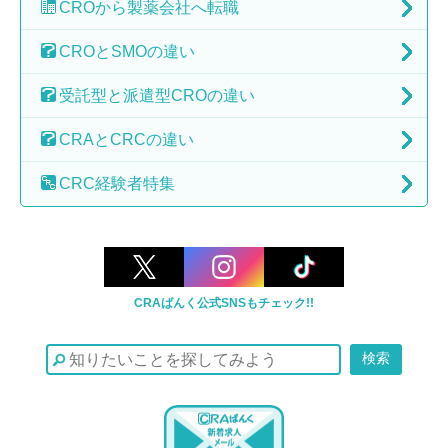
CROから
製薬会社へ転職
CROとSMOの
違い
受託型と派遣型
CROの違い
CRAとCRCの
違い
CRC経験者特集
CRAばんく公式SNSもチェック!!