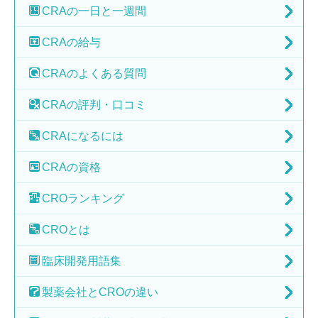
CRAの
一日と一週間
CRAの
給与
CRAの
よくある質問
CRAの
評判・口コミ
CRAに
なるには
CRAの
資格
CRO
ランキング
CRO
とは
臨床開発
用語集
製薬会社と
CROの違い