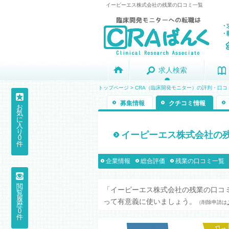
イーピーエス株式会社の残業の口コミ一覧
求人検索
求人検索
トップページ
>
CRA（臨床開発モニター）の評判・口コ
募集情報
クチコミ情報
お
気
に
入
り
イーピーエス株式会社の
0
件
企業情報
総合評価
残業の口コミ一覧
閲
「イーピーエス株式会社の残業の口コ
覧
履
って有意義に使いましょう。
（削除申請は
歴
0
件