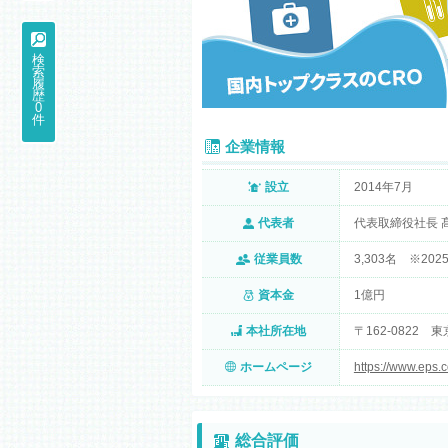
検
索
履
歴
0
件
企業情報
設立
2014年7月
代表者
代表取締役社長 
従業員数
3,303名 ※2025
資本金
1億円
本社所在地
〒162-0822
ホームページ
https://www.eps.co
総合評価