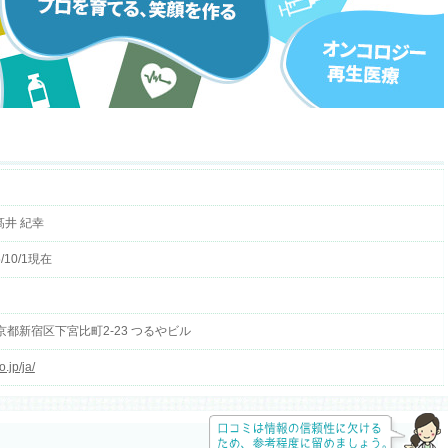
髙井 紀幸
/10/1現在
 東京都新宿区下宮比町2-23 つるやビル
.jp/ja/