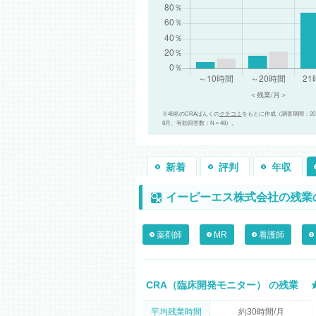
※48名のCRAばんくの
クチコミ
をもとに作成（調査期間：2015
8月、有効回答数：N＝48）。
新着
評判
年収
イーピーエス株式会社の残業
薬剤師
MR
看護師
CRA（臨床開発モニター） の残業
平均残業時間
約30時間/月