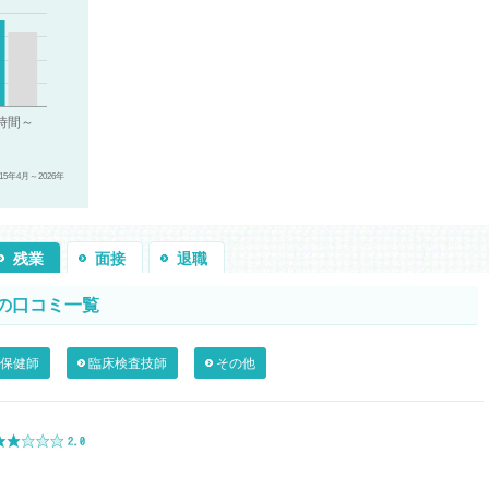
年4月～2026年
残業
面接
退職
の口コミ一覧
保健師
臨床検査技師
その他