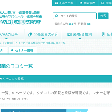
初めての方
検索履歴
閲覧
掲載求人数
161
件 更新日
8/8
CRAの仕事
CRAの仕事
開発業界の研究
開発業界の研究
経験/資格別
経験/資格別
応
応
ミ＜企業別＞
>
イーピーエス株式会社の残業の口コミ一覧
AI
セミナー情報
残業の口コミ一覧
クチコミを投稿
ミ一覧」のページです。クチコミの閲覧と投稿が可能です。マナーを守
こちら
からお願いします）