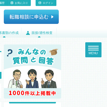
履歴
お気に入り
ログイン
募書類の作成
募書類の作成
面接/適性検査
面接/適性検査
toggle
navigatio
MENU