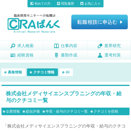
初めての方
閲覧履歴
お気に入り
求人検索
求人検索
仕事内容
仕事内容
業界研究
業界研究
経験資格
経験資格
書類作成
書類作成
選考対策
選考対策
募集情報
クチコミ情報
AI
株式会社メディサイエンスプラニングの年収・給
与のクチコミ一覧
企業情報
総合評価
年収・給与のクチコミ一覧
クチコミを投稿
「株式会社メディサイエンスプラニングの年収・給与のクチコ