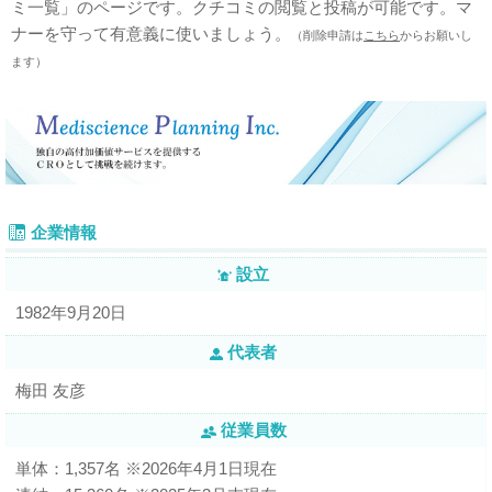
ミ一覧」のページです。クチコミの閲覧と投稿が可能です。マ
ナーを守って有意義に使いましょう。
（削除申請は
こちら
からお願いし
ます）
企業情報
設立
1982年9月20日
代表者
梅田 友彦
従業員数
単体：1,357名 ※2026年4月1日現在