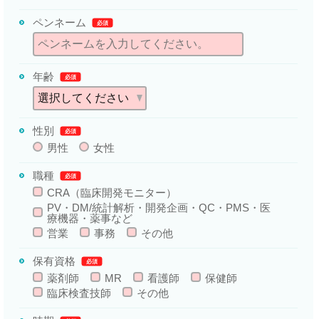
ペンネーム
必須
年齢
必須
性別
必須
男性
女性
職種
必須
CRA（臨床開発モニター）
PV・DM/統計解析・開発企画・QC・PMS・医
療機器・薬事など
営業
事務
その他
保有資格
必須
薬剤師
MR
看護師
保健師
臨床検査技師
その他