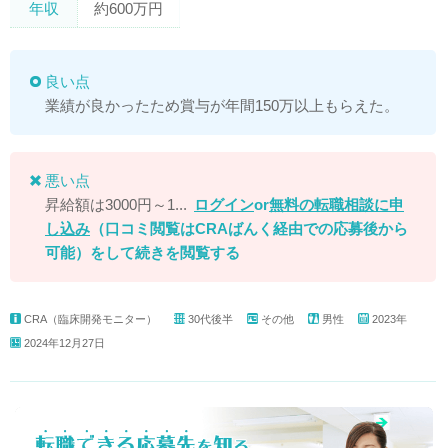
年収
約600万円
良い点
業績が良かったため賞与が年間150万以上もらえた。
悪い点
昇給額は3000円～1...
ログイン
or
無料の転職相談に申
し込み
（口コミ閲覧はCRAばんく経由での応募後から
可能）
をして続きを閲覧する
CRA（臨床開発モニター）
30代後半
その他
男性
2023年
2024年12月27日