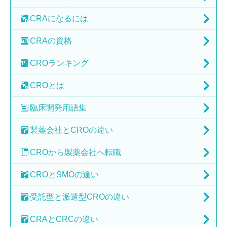
CRAに
なるには
CRAの
資格
CRO
ランキング
CRO
とは
臨床開発
用語集
製薬会社と
CROの違い
CROから
製薬会社へ転職
CROとSMOの
違い
受託型と派遣型
CROの違い
CRAとCRCの
違い