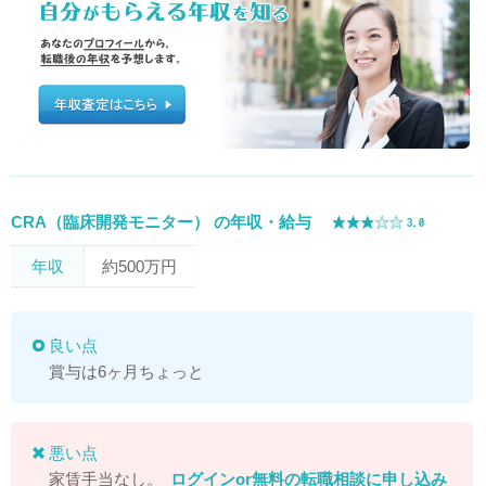
CRA（臨床開発モニター） の年収・給与
年収
約500万円
良い点
賞与は6ヶ月ちょっと
悪い点
家賃手当なし。
ログイン
or
無料の転職相談に申し込み