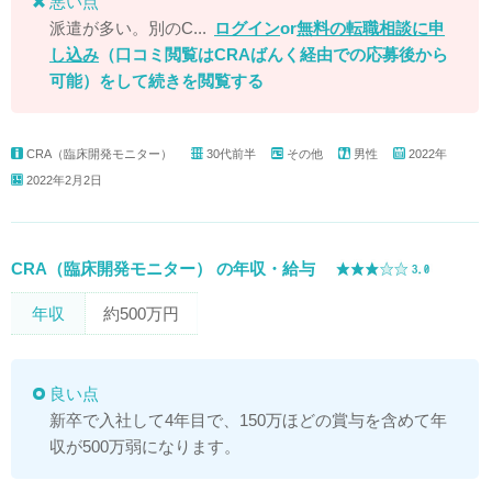
悪い点
派遣が多い。別のC...
ログイン
or
無料の転職相談に申
し込み
（口コミ閲覧はCRAばんく経由での応募後から
可能）
をして続きを閲覧する
CRA（臨床開発モニター）
30代前半
その他
男性
2022年
2022年2月2日
CRA（臨床開発モニター） の年収・給与
年収
約500万円
良い点
新卒で入社して4年目で、150万ほどの賞与を含めて年
収が500万弱になります。