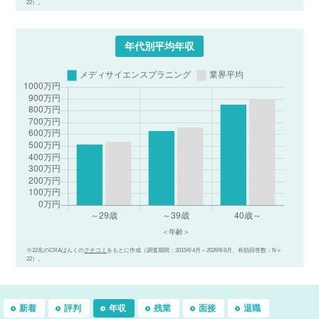
22）。
年代別平均年収
※22名のCRAばんくの
クチコミ
をもとに作成（調査期間：2015年4月～2026年8月、有効回答数：N＝
22）。
新着
評判
年収
残業
面接
退職