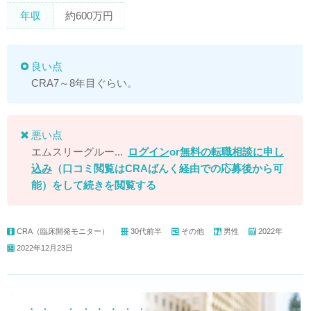
年収
約600万円
良い点
CRA7～8年目ぐらい。
悪い点
エムスリーグルー...
ログイン
or
無料の転職相談に申し
込み
（口コミ閲覧はCRAばんく経由での応募後から可
能）
をして続きを閲覧する
CRA（臨床開発モニター）
30代前半
その他
男性
2022年
2022年12月23日