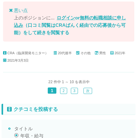
悪い点
上のポジションに...
ログイン
or
無料の転職相談に申し
込み
（口コミ閲覧はCRAばんく経由での応募後から可
能）
をして続きを閲覧する
CRA（臨床開発モニター）
20代後半
その他
男性
2021年
2021年3月3日
22 件中 1 ～ 10 を表示中
1
2
3
次
クチコミを投稿する
タイトル
年収・給与