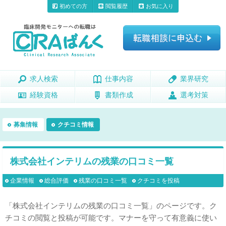
初めての方
閲覧履歴
お気に入り
求人検索
求人検索
仕事内容
仕事内容
業界研究
業界研究
経験資格
経験資格
書類作成
書類作成
選考対策
選考対策
募集情報
クチコミ情報
株式会社インテリムの残業の口コミ一覧
企業情報
総合評価
残業の口コミ一覧
クチコミを投稿
「株式会社インテリムの残業の口コミ一覧」のページです。ク
チコミの閲覧と投稿が可能です。マナーを守って有意義に使い