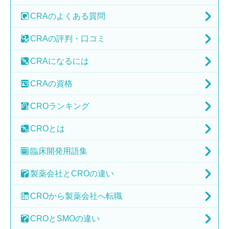
CRAの
よくある質問
CRAの
評判・口コミ
CRAに
なるには
CRAの
資格
CRO
ランキング
CRO
とは
臨床開発
用語集
製薬会社と
CROの違い
CROから
製薬会社へ転職
CROとSMOの
違い