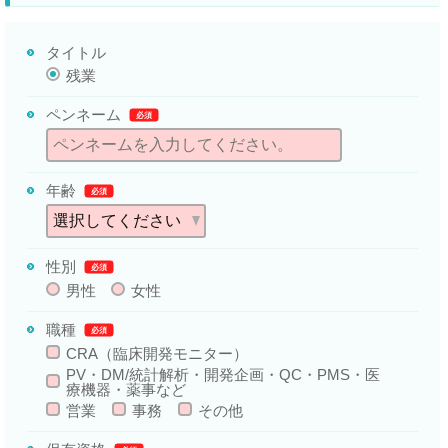
タイトル
残業
ペンネーム
必須
年齢
必須
性別
必須
男性
女性
職種
必須
CRA（臨床開発モニター）
PV・DM/統計解析・開発企画・QC・PMS・医
療機器・薬事など
営業
事務
その他