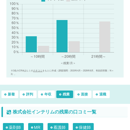
※3名のCRAばんくの
クチコミ
をもとに作成（調査期間：2015年4月～2026年8月、有効回答数：N＝
3）。
新着
評判
年収
残業
面接
退職
株式会社インテリムの残業の口コミ一覧
薬剤師
MR
看護師
保健師