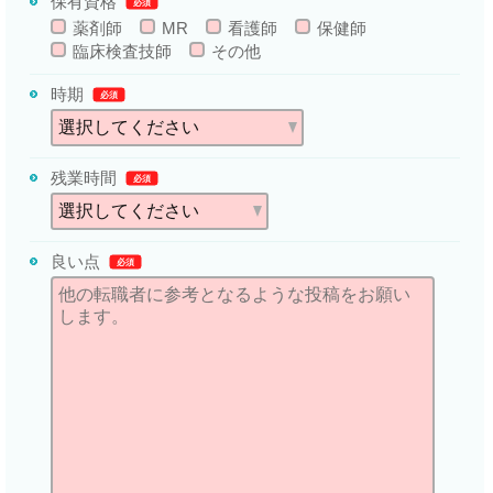
保有資格
必須
薬剤師
MR
看護師
保健師
臨床検査技師
その他
時期
必須
残業時間
必須
良い点
必須