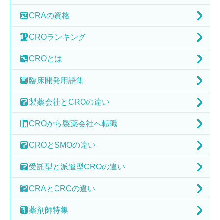
CRAの
資格
CRO
ランキング
CRO
とは
臨床開発
用語集
製薬会社と
CROの違い
CROから
製薬会社へ転職
CROとSMOの
違い
受託型と派遣型
CROの違い
CRAとCRCの
違い
薬剤師特集