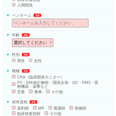
人間関係
ペンネーム
必須
年齢
必須
性別
必須
男性
女性
職種
必須
CRA（臨床開発モニター）
PV・DM/統計解析・開発企画・QC・PMS・医
療機器・薬事など
営業
事務
その他
保有資格
必須
薬剤師
MR
看護師
保健師
臨床検査技師
その他