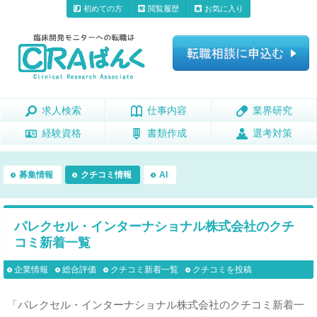
初めての方
閲覧履歴
お気に入り
求人検索
求人検索
仕事内容
仕事内容
業界研究
業界研究
経験資格
経験資格
書類作成
書類作成
選考対策
選考対策
募集情報
クチコミ情報
AI
パレクセル・インターナショナル株式会社のクチ
コミ新着一覧
企業情報
総合評価
クチコミ新着一覧
クチコミを投稿
「パレクセル・インターナショナル株式会社のクチコミ新着一