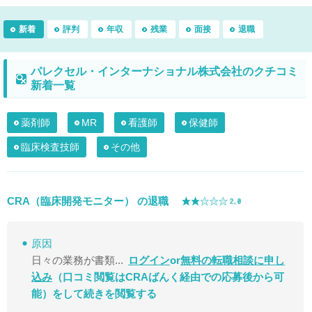
新着
評判
年収
残業
面接
退職
パレクセル・インターナショナル株式会社のクチコミ
新着一覧
薬剤師
MR
看護師
保健師
臨床検査技師
その他
CRA（臨床開発モニター） の退職
原因
日々の業務が書類...
ログイン
or
無料の転職相談に申し
込み
（口コミ閲覧はCRAばんく経由での応募後から可
能）
をして続きを閲覧する