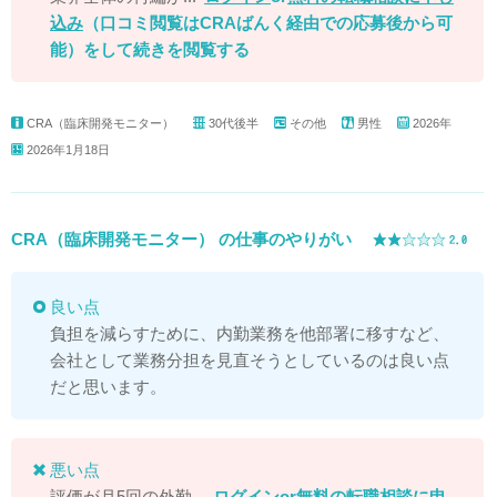
込み
（口コミ閲覧はCRAばんく経由での応募後から可
能）
をして続きを閲覧する
CRA（臨床開発モニター）
30代後半
その他
男性
2026年
2026年1月18日
CRA（臨床開発モニター） の仕事のやりがい
良い点
負担を減らすために、内勤業務を他部署に移すなど、
会社として業務分担を見直そうとしているのは良い点
だと思います。
悪い点
評価が月5回の外勤...
ログイン
or
無料の転職相談に申