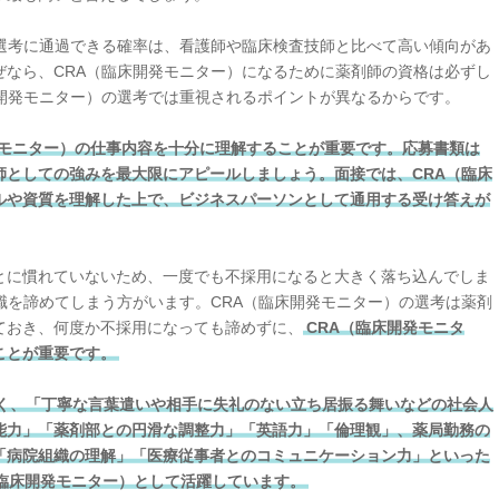
の選考に通過できる確率は、看護師や臨床検査技師と比べて高い傾向があ
ぜなら、CRA（臨床開発モニター）になるために薬剤師の資格は必ずし
床開発モニター）の選考では重視されるポイントが異なるからです。
発モニター）の仕事内容を十分に理解することが重要です。応募書類は
師としての強みを最大限にアピールしましょう。面接では、CRA（臨床
ルや資質を理解した上で、ビジネスパーソンとして通用する受け答えが
とに慣れていないため、一度でも不採用になると大きく落ち込んでしま
職を諦めてしまう方がいます。CRA（臨床開発モニター）の選考は薬剤
ておき、何度か不採用になっても諦めずに、
CRA（臨床開発モニタ
ことが重要です。
く、「丁寧な言葉遣いや相手に失礼のない立ち居振る舞いなどの社会人
能力」「薬剤部との円滑な調整力」「英語力」「倫理観」、薬局勤務の
「病院組織の理解」「医療従事者とのコミュニケーション力」といった
（臨床開発モニター）として活躍しています。