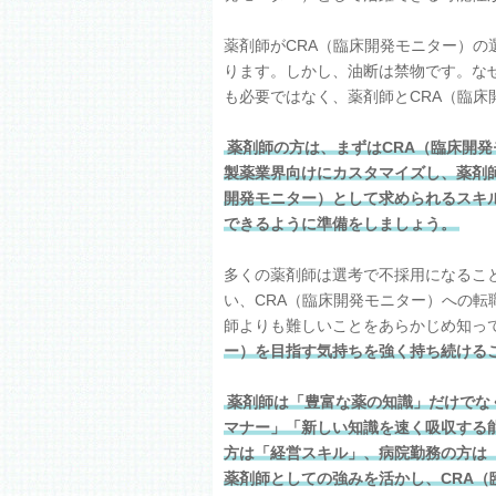
薬剤師がCRA（臨床開発モニター）
ります。しかし、油断は禁物です。な
も必要ではなく、薬剤師とCRA（臨
薬剤師の方は、まずはCRA（臨床開
製薬業界向けにカスタマイズし、薬剤
開発モニター）として求められるスキ
できるように準備をしましょう。
多くの薬剤師は選考で不採用になるこ
い、CRA（臨床開発モニター）への転
師よりも難しいことをあらかじめ知っ
ー）を目指す気持ちを強く持ち続ける
薬剤師は「豊富な薬の知識」だけでな
マナー」「新しい知識を速く吸収する
方は「経営スキル」、病院勤務の方は
薬剤師としての強みを活かし、CRA