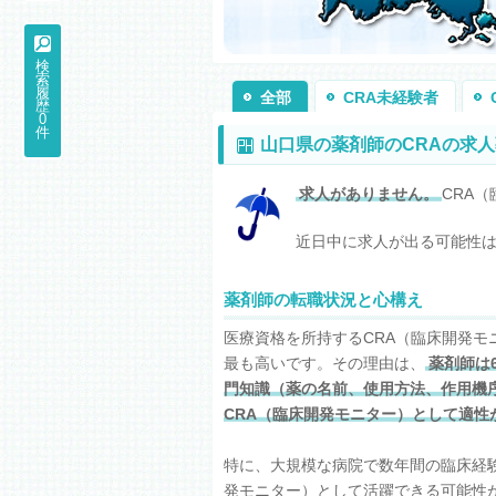
検
索
履
全部
CRA未経験者
歴
0
件
山口県の薬剤師のCRAの求
求人がありません。
CRA
近日中に求人が出る可能性
薬剤師の転職状況と心構え
医療資格を所持するCRA（臨床開発モ
最も高いです。その理由は、
薬剤師は
門知識（薬の名前、使用方法、作用機
CRA（臨床開発モニター）として適性
特に、大規模な病院で数年間の臨床経験
発モニター）として活躍できる可能性