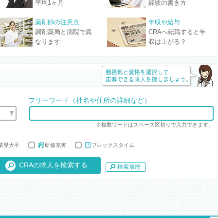
平均1ヶ月
経験の書き方
薬剤師の注意点
年収や給与
調剤薬局と病院で異
CRAへ転職すると年
なります
収は上がる？
フリーワード（社名や住所の詳細など）
※複数ワードはスペース区切りで入力できます。
業界大手
研修充実
フレックスタイム
検索履歴