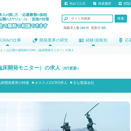
初めての方
検索履歴
閲覧
掲載求人数
160
件 更新日
8/5
CRAの仕事
CRAの仕事
開発業界の研究
開発業界の研究
経験/資格別
経験/資格別
応
応
求人
>
山口県の薬剤師のCRA（臨床開発モニター）の求人
臨床開発モニター）の求人
（8/5更新）
臨床開発業界の特徴
オススメのCRO求人
主な製薬会社