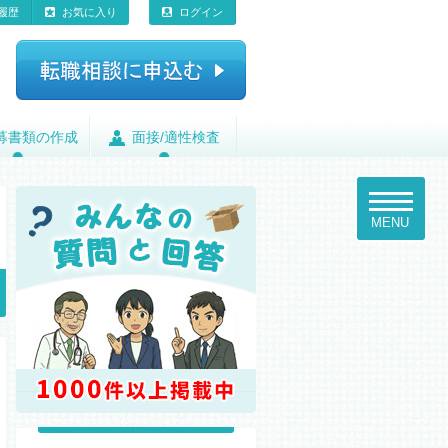
履歴
お気に入り
ログイン
募書類の作成
募書類の作成
面接/適性検査
面接/適性検査
toggle
navigatio
MENU