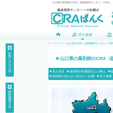
山口県の薬剤師のCRA（臨床開発モニター）の求人
求人検索
求人検索
トップページ
>
山口県のCRA（臨床開発モニター）の
お
気
山口県の薬剤師のCRA（
に
入
り
0
件
求人状況
薬剤師の転職状況と心構え
薬剤師が合わせて読みたい記事
求人検索
閲
覧
履
歴
0
件