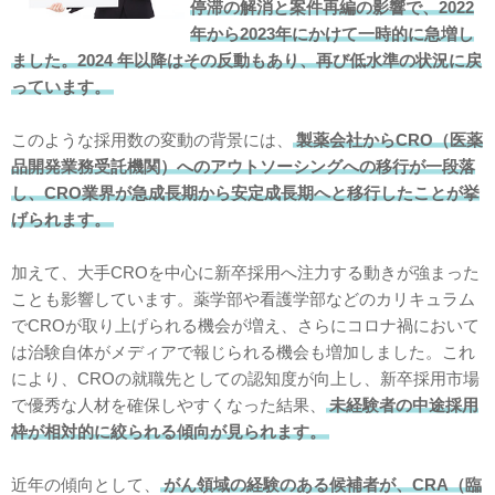
停滞の解消と案件再編の影響で、2022
年から2023年にかけて一時的に急増し
ました。2024 年以降はその反動もあり、再び低水準の状況に戻
っています。
このような採用数の変動の背景には、
製薬会社からCRO（医薬
品開発業務受託機関）へのアウトソーシングへの移行が一段落
し、CRO業界が急成長期から安定成長期へと移行したことが挙
げられます。
加えて、大手CROを中心に新卒採用へ注力する動きが強まった
ことも影響しています。薬学部や看護学部などのカリキュラム
でCROが取り上げられる機会が増え、さらにコロナ禍において
は治験自体がメディアで報じられる機会も増加しました。これ
により、CROの就職先としての認知度が向上し、新卒採用市場
で優秀な人材を確保しやすくなった結果、
未経験者の中途採用
枠が相対的に絞られる傾向が見られます。
近年の傾向として、
がん領域の経験のある候補者が、CRA（臨