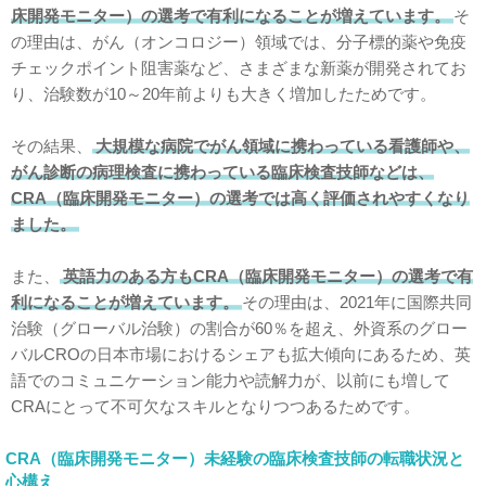
床開発モニター）の選考で有利になることが増えています。
そ
の理由は、がん（オンコロジー）領域では、分子標的薬や免疫
チェックポイント阻害薬など、さまざまな新薬が開発されてお
り、治験数が10～20年前よりも大きく増加したためです。
その結果、
大規模な病院でがん領域に携わっている看護師や、
がん診断の病理検査に携わっている臨床検査技師などは、
CRA（臨床開発モニター）の選考では高く評価されやすくなり
ました。
また、
英語力のある方もCRA（臨床開発モニター）の選考で有
利になることが増えています。
その理由は、2021年に国際共同
治験（グローバル治験）の割合が60％を超え、外資系のグロー
バルCROの日本市場におけるシェアも拡大傾向にあるため、英
語でのコミュニケーション能力や読解力が、以前にも増して
CRAにとって不可欠なスキルとなりつつあるためです。
CRA（臨床開発モニター）未経験の臨床検査技師の転職状況と
心構え