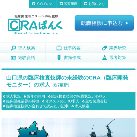
初めての方
閲覧履歴
お気に入り
求人検索
求人検索
仕事内容
仕事内容
業界研究
業界研究
経験資格
経験資格
書類作成
書類作成
選考対策
選考対策
山口県の臨床検査技師の未経験のCRA（臨床開発
モニター）の求人
（8/7更新）
求人状況
近年の傾向
臨床検査技師の転職状況と心構え
臨床開発業界の特徴
オススメのCRO求人
主な製薬会社
臨床検査技師が合わせて読みたい記事
求人検索