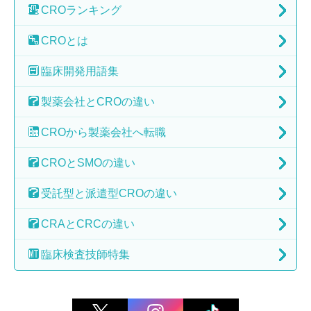
CRO
ランキング
CRO
とは
臨床開発
用語集
製薬会社と
CROの違い
CROから
製薬会社へ転職
CROとSMOの
違い
受託型と派遣型
CROの違い
CRAとCRCの
違い
臨床検査技師特集