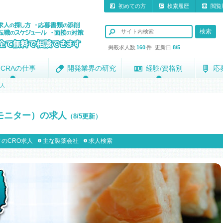
初めての方
検索履歴
閲覧
掲載求人数
160
件 更新日
8/5
CRAの仕事
CRAの仕事
開発業界の研究
開発業界の研究
経験/資格別
経験/資格別
応
応
求人
モニター）の求人
（8/5更新）
のCRO求人
主な製薬会社
求人検索