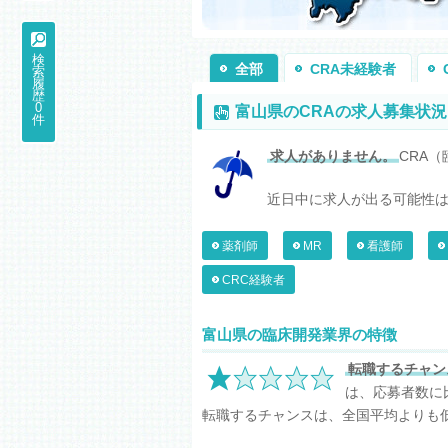
検
全部
CRA未経験者
索
履
歴
0
富山県のCRAの求人募集状況
件
求人がありません。
CRA
近日中に求人が出る可能性
薬剤師
MR
看護師
CRC経験者
富山県の臨床開発業界の特徴
転職するチャン
は、応募者数に
転職するチャンスは、全国平均よりも