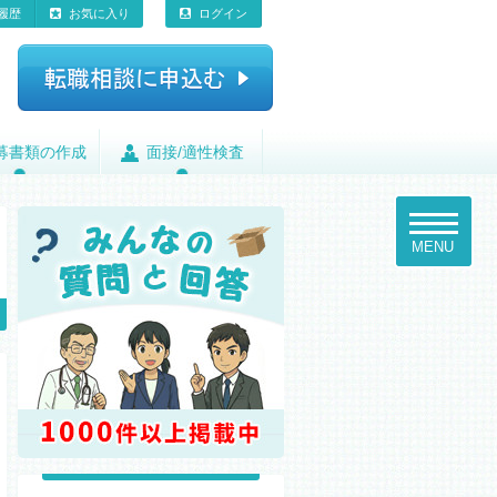
履歴
お気に入り
ログイン
募書類の作成
募書類の作成
面接/適性検査
面接/適性検査
toggle
navigatio
MENU