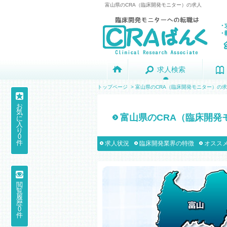
富山県のCRA（臨床開発モニター）の求人
求人検索
求人検索
トップページ
>
富山県のCRA（臨床開発モニター）の
お
気
富山県のCRA（臨床開発
に
入
り
0
件
求人状況
臨床開発業界の特徴
オススメ
閲
覧
履
歴
0
件