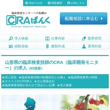
初めての方
閲覧履歴
お気に入り
求人検索
求人検索
仕事内容
仕事内容
業界研究
業界研究
経験資格
経験資格
書類作成
書類作成
選考対策
選考対策
山形県の臨床検査技師のCRA（臨床開発モニタ
ー）の求人
（8/8更新）
求人状況
臨床検査技師の転職状況と心構え
臨床開発業界の特徴
オススメのCRO求人
主な製薬会社
臨床検査技師が合わせて読みたい記事
求人検索