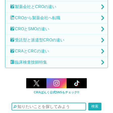
製薬会社と
CROの違い
CROから
製薬会社へ転職
CROとSMOの
違い
受託型と派遣型
CROの違い
CRAとCRCの
違い
臨床検査技師特集
CRAばんく公式SNSもチェック!!