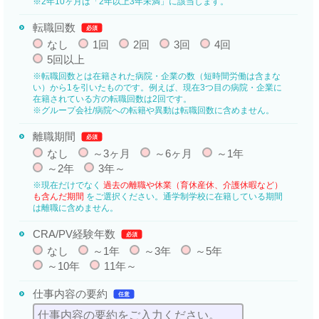
※2年10ヶ月は「2年以上3年未満」に該当します。
転職回数
必須
なし
1回
2回
3回
4回
5回以上
※転職回数とは在籍された病院・企業の数（短時間労働は含まな
い）から1を引いたものです。例えば、現在3つ目の病院・企業に
在籍されている方の転職回数は2回です。
※グループ会社/病院への転籍や異動は転職回数に含めません。
離職期間
必須
なし
～3ヶ月
～6ヶ月
～1年
～2年
3年～
※現在だけでなく
過去の離職や休業（育休産休、介護休暇など）
も含んだ期間
をご選択ください。通学制学校に在籍している期間
は離職に含めません。
CRA/PV経験年数
必須
なし
～1年
～3年
～5年
～10年
11年～
仕事内容の要約
任意