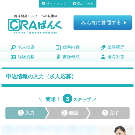
サイトマップ
初めての方
求人検索
求人検索
仕事内容
仕事内容
業界研究
業界研究
経験資格
経験資格
書類作成
書類作成
選考対策
選考対策
申込情報の入力（求人応募）
3
簡単！
＼
ステップ ／
1
入力
2
確認
3
完了