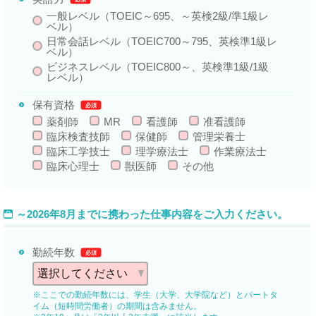
一般レベル（TOEIC～695、～英検2級/準1級レ
ベル）
日常会話レベル（TOEIC700～795、英検準1級レ
ベル）
ビジネスレベル（TOEIC800～、英検準1級/1級
レベル）
保有資格
必須
薬剤師
MR
看護師
准看護師
臨床検査技師
保健師
管理栄養士
臨床工学技士
理学療法士
作業療法士
臨床心理士
獣医師
その他
～2026年8月までに携わった仕事内容をご入力ください。
勤続年数
必須
※ここでの勤続年数には、学生（大学、大学院など）とパートタ
イム（短時間労働者）の期間は含みません。