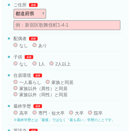
ご住所
必須
配偶者
必須
なし
あり
子供
必須
なし
1人
2人以上
住居環境
必須
一人暮らし
家族と同居
家族以外（異性）と同居
家族以外（同性）と同居
最終学歴
必須
高卒
専門・短大卒
大卒
院卒
※最終学歴とは「最後」ではなく「最も高い」学歴のことです。
英語力
必須