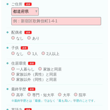
ご住所
必須
配偶者
必須
なし
あり
子供
必須
なし
1人
2人以上
住居環境
必須
一人暮らし
家族と同居
家族以外（異性）と同居
家族以外（同性）と同居
最終学歴
必須
高卒
専門・短大卒
大卒
院卒
※最終学歴とは「最後」ではなく「最も高い」学歴のことです。
英語力
必須