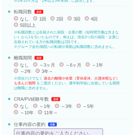
※2年10ヶ月は「2年以上3年未満」に該当します。
転職回数
必須
なし
1回
2回
3回
4回
5回以上
※転職回数とは在籍された病院・企業の数（短時間労働は含まな
い）から1を引いたものです。例えば、現在3つ目の病院・企業に
在籍されている方の転職回数は2回です。
※グループ会社/病院への転籍や異動は転職回数に含めません。
離職期間
必須
なし
～3ヶ月
～6ヶ月
～1年
～2年
3年～
※現在だけでなく
過去の離職や休業（育休産休、介護休暇など）
も含んだ期間
をご選択ください。通学制学校に在籍している期間
は離職に含めません。
CRA/PV経験年数
必須
なし
～1年
～3年
～5年
～10年
11年～
仕事内容の要約
任意