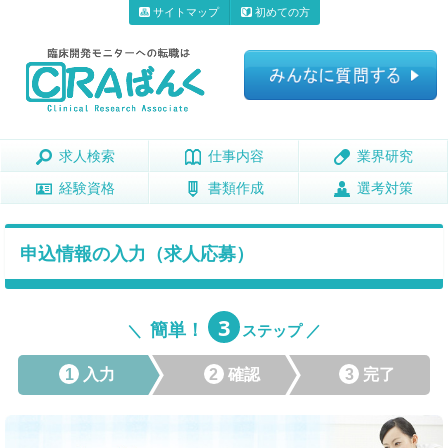
サイトマップ
初めての方
求人検索
求人検索
仕事内容
仕事内容
業界研究
業界研究
経験資格
経験資格
書類作成
書類作成
選考対策
選考対策
申込情報の入力（求人応募）
3
簡単！
＼
ステップ ／
1
入力
2
確認
3
完了