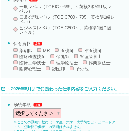
一般レベル（TOEIC～695、～英検2級/準1級レ
ベル）
日常会話レベル（TOEIC700～795、英検準1級レ
ベル）
ビジネスレベル（TOEIC800～、英検準1級/1級
レベル）
保有資格
必須
薬剤師
MR
看護師
准看護師
臨床検査技師
保健師
管理栄養士
臨床工学技士
理学療法士
作業療法士
臨床心理士
獣医師
その他
～2026年8月までに携わった仕事内容をご入力ください。
勤続年数
必須
※ここでの勤続年数には、学生（大学、大学院など）とパートタ
イム（短時間労働者）の期間は含みません。